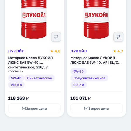
ЛУКОЙЛ
★ 4.8
ЛУКОЙЛ
★ 4.7
Моторное масло ЛУКОЙЛ
Моторное масло ЛУКОЙЛ
ЛЮКС SAE 5W-40,
ЛЮКС SAE 5W-40, API SL/CF,
синтетическое, 216,5 л
полусинтетическое, 216,5 л
5W-30
(207461)
(3048591)
5W-40
Синтетическое
Полусинтетическое
216,5 л
216,5 л
118 163 ₽
101 071 ₽
Запрос цены
Запрос цены