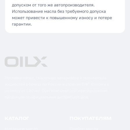
допуском от того же автопроизводителя.
Использование масла без требуемого допуска
может привести к повышенному износу и потере
гарантии.
Поставка масел, смазочных материалов и технических
жидкостей в бочках по России и странам СНГ. Оптом и в
розницу от 1 бочки. Оригинальная сертифицированная
продукция от официальных дистрибьюторов.
КАТАЛОГ
ПОКУПАТЕЛЯМ
Моторное масло
Подбор масла