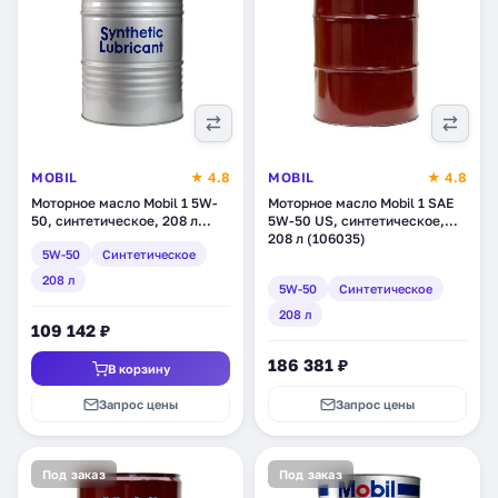
MOBIL
★ 4.8
MOBIL
★ 4.8
Моторное масло Mobil 1 5W-
Моторное масло Mobil 1 SAE
50, синтетическое, 208 л
5W-50 US, синтетическое,
(152086)
208 л (106035)
5W-50
Синтетическое
208 л
5W-50
Синтетическое
208 л
109 142 ₽
186 381 ₽
В корзину
Запрос цены
Запрос цены
Под заказ
Под заказ