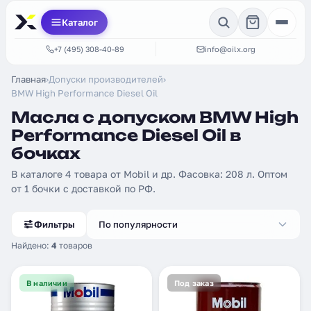
Каталог
+7 (495) 308-40-89
info@oilx.org
Главная
›
Допуски производителей
›
BMW High Performance Diesel Oil
Масла с допуском BMW High
Performance Diesel Oil в
бочках
В каталоге 4 товара от Mobil и др. Фасовка: 208 л. Оптом
от 1 бочки с доставкой по РФ.
Фильтры
По популярности
Найдено:
4
товаров
В наличии
Под заказ