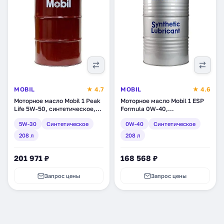
MOBIL
★ 4.7
MOBIL
★ 4.6
Моторное масло Mobil 1 Peak
Моторное масло Mobil 1 ESP
Life 5W-50, синтетическое,
Formula 0W-40,
208 л (153388)
синтетическое, 208 л
5W-30
Синтетическое
0W-40
Синтетическое
(151493)
208 л
208 л
201 971 ₽
168 568 ₽
Запрос цены
Запрос цены