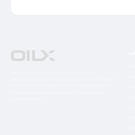
К
Мо
Поставка масел, смазочных материалов и
Ги
технических жидкостей в бочках по России и странам
СНГ. Оптом и в розницу от 1 бочки. Оригинальная
Тр
сертифицированная продукция от официальных
Тр
дистрибьюторов.
Ре
Ин
Ко