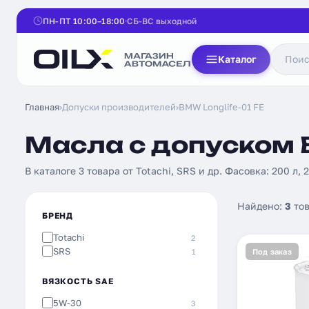
ПН-ПТ 10:00–18:00
СБ-ВС выходной
Каталог
Главная
›
Допуски производителей
›
BMW Longlife-01 FE
Масла с допуском B
В каталоге 3 товара от Totachi, SRS и др. Фасовка: 200 л, 
Найдено:
3
тов
БРЕНД
Totachi
2
SRS
1
Под заказ
ВЯЗКОСТЬ SAE
5W-30
3