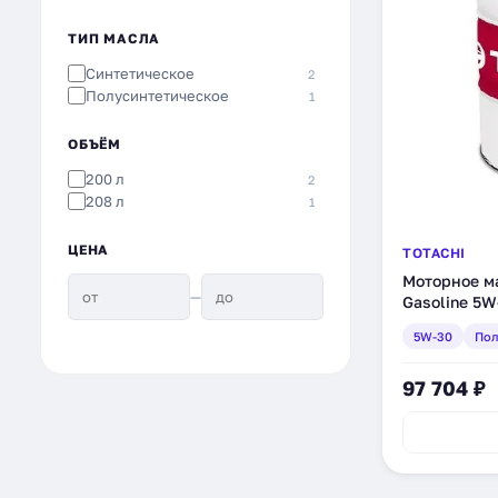
ТИП МАСЛА
Синтетическое
2
Полусинтетическое
1
ОБЪЁМ
200 л
2
208 л
1
ЦЕНА
TOTACHI
Моторное ма
—
Gasoline 5W
200 л (458
5W-30
Пол
97 704 ₽