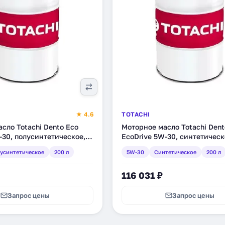
★ 4.6
TOTACHI
сло Totachi Dento Eco
Моторное масло Totachi Dent
-30, полусинтетическое,
EcoDrive 5W-30, синтетическ
9904528286)
(4589904528187)
усинтетическое
200 л
5W-30
Синтетическое
200 л
116 031 ₽
Запрос цены
Запрос цены