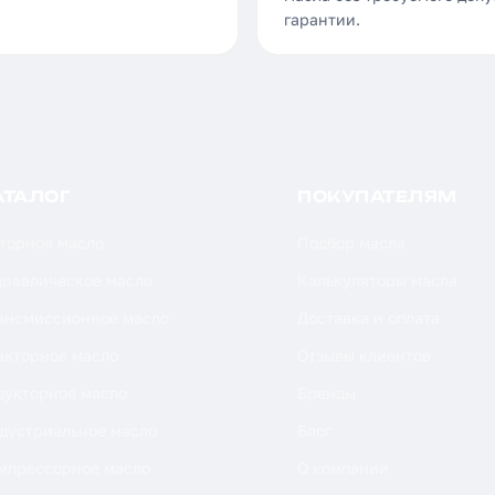
гарантии.
АТАЛОГ
ПОКУПАТЕЛЯМ
торное масло
Подбор масла
дравлическое масло
Калькуляторы масла
ансмиссионное масло
Доставка и оплата
акторное масло
Отзывы клиентов
дукторное масло
Бренды
дустриальное масло
Блог
мпрессорное масло
О компании