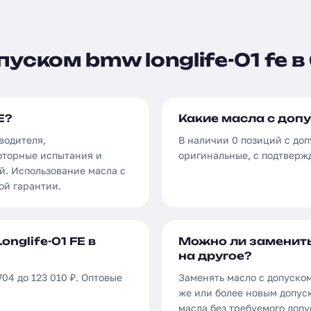
уском bmw longlife-01 fe в
E?
Какие масла с допу
водителя,
В наличии 0 позиций с доп
оторные испытания и
оригинальные, с подтверж
й. Использование масла с
ой гарантии.
nglife-01 FE в
Можно ли заменить
на другое?
704 до 123 010 ₽. Оптовые
Заменять масло с допуском
же или более новым допуск
масла без требуемого доп