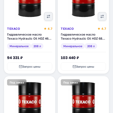
TEXACO
★ 4.7
TEXACO
★ 4.7
Гидравлическое масло
Гидравлическое масло
Texaco Hydraulic Oil HDZ 46,
Texaco Hydraulic Oil HDZ 68,
минеральное, 208 л
минеральное, 208 л
Минеральное
208 л
Минеральное
208 л
(802897DEE)
(802898DEE)
94 331 ₽
103 440 ₽
Запрос цены
Запрос цены
Под заказ
Под заказ