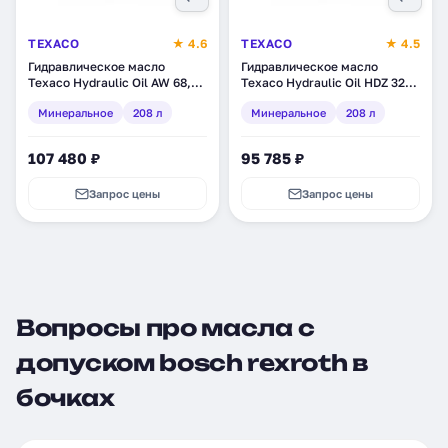
TEXACO
★ 4.6
TEXACO
★ 4.5
Гидравлическое масло
Гидравлическое масло
Texaco Hydraulic Oil AW 68,
Texaco Hydraulic Oil HDZ 32,
минеральное, 208 л
минеральное, 208 л
Минеральное
208 л
Минеральное
208 л
(840138DEE)
(802896DEE)
107 480 ₽
95 785 ₽
Запрос цены
Запрос цены
Вопросы про масла с
допуском bosch rexroth в
бочках