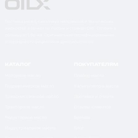
Поставка масел, смазочных материалов и технических
жидкостей в бочках по России и странам СНГ. Оптом и в
розницу от 1 бочки. Оригинальная сертифицированная
продукция от официальных дистрибьюторов.
КАТАЛОГ
ПОКУПАТЕЛЯМ
Моторное масло
Подбор масла
Гидравлическое масло
Калькуляторы масла
Трансмиссионное масло
Доставка и оплата
Тракторное масло
Отзывы клиентов
Редукторное масло
Бренды
Индустриальное масло
Блог