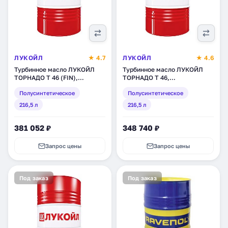
ЛУКОЙЛ
★ 4.7
ЛУКОЙЛ
★ 4.6
Турбинное масло ЛУКОЙЛ
Турбинное масло ЛУКОЙЛ
ТОРНАДО Т 46 (FIN),
ТОРНАДО Т 46,
полусинтетическое, 216,5 л
полусинтетическое, 216,5 л
Полусинтетическое
Полусинтетическое
(1654293)
(205928)
216,5 л
216,5 л
381 052 ₽
348 740 ₽
Запрос цены
Запрос цены
Под заказ
Под заказ