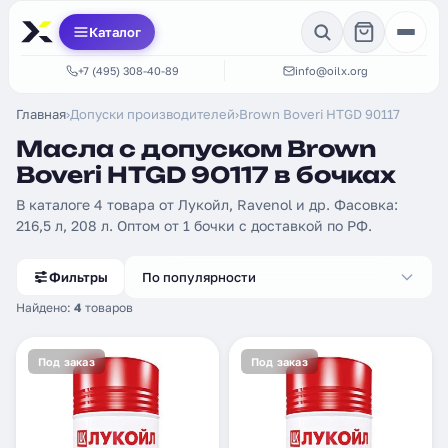
Каталог
+7 (495) 308-40-89
info@oilx.org
Главная
›
Допуски производителей
›
Brown Boveri HTGD 90117
Масла с допуском Brown
Boveri HTGD 90117 в бочках
В каталоге 4 товара от Лукойл, Ravenol и др. Фасовка:
216,5 л, 208 л. Оптом от 1 бочки с доставкой по РФ.
Фильтры
По популярности
Найдено:
4
товаров
Под заказ
Под заказ