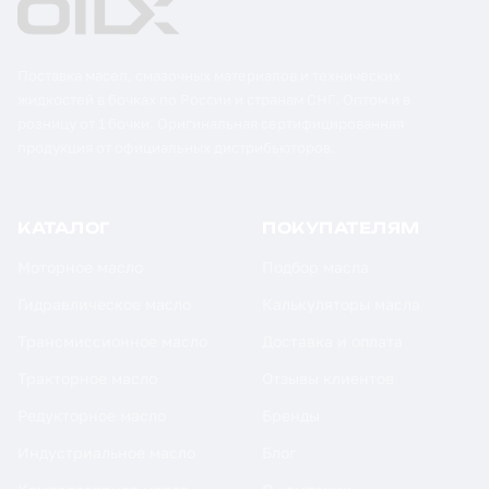
Поставка масел, смазочных материалов и технических
жидкостей в бочках по России и странам СНГ. Оптом и в
розницу от 1 бочки. Оригинальная сертифицированная
продукция от официальных дистрибьюторов.
КАТАЛОГ
ПОКУПАТЕЛЯМ
Моторное масло
Подбор масла
Гидравлическое масло
Калькуляторы масла
Трансмиссионное масло
Доставка и оплата
Тракторное масло
Отзывы клиентов
Редукторное масло
Бренды
Индустриальное масло
Блог