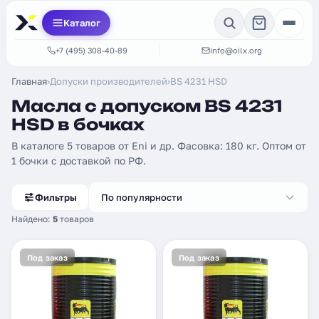
Каталог
+7 (495) 308-40-89
info@oilx.org
Главная
›
Допуски производителей
›
BS 4231 HSD
Масла с допуском BS 4231
HSD в бочках
В каталоге 5 товаров от Eni и др. Фасовка: 180 кг. Оптом от
1 бочки с доставкой по РФ.
Фильтры
По популярности
Найдено:
5
товаров
Под заказ
Под заказ