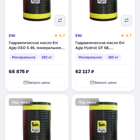
ENI
★ 4.7
ENI
★ 4.7
Гидравлическое масло Eni
Гидравлическое масло Eni
Agip OSO S 46, минеральное,
Agip Hydroil GF 68,
180 кг (742411)
минеральное, 180 кг (524011)
Минеральное
180 кг
Минеральное
180 кг
68 875 ₽
62 117 ₽
Запрос цены
Запрос цены
Под заказ
Под заказ