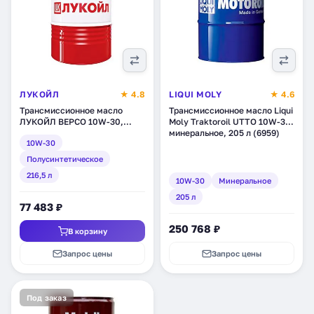
ЛУКОЙЛ
★ 4.8
LIQUI MOLY
★ 4.6
Трансмиссионное масло
Трансмиссионное масло Liqui
ЛУКОЙЛ ВЕРСО 10W-30,
Moly Traktoroil UTTO 10W-30,
полусинтетическое, 216,5 л
минеральное, 205 л (6959)
10W-30
(212621)
Полусинтетическое
216,5 л
10W-30
Минеральное
205 л
77 483 ₽
250 768 ₽
В корзину
Запрос цены
Запрос цены
Под заказ