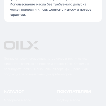
Использование масла без требуемого допуска
может привести к повышенному износу и потере
гарантии.
Поставка масел, смазочных материалов и технических
жидкостей в бочках по России и странам СНГ. Оптом и в
розницу от 1 бочки. Оригинальная сертифицированная
продукция от официальных дистрибьюторов.
КАТАЛОГ
ПОКУПАТЕЛЯМ
Моторное масло
Подбор масла