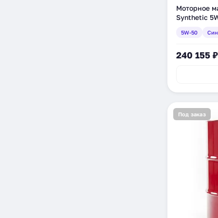
Моторное мас
Synthetic 5
(160-75713-0
5W-50
Син
240 155 ₽
Под заказ