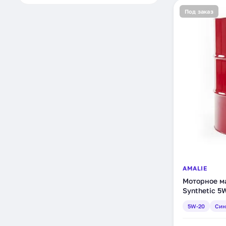
Под заказ
AMALIE
Моторное мас
Synthetic 5
(160-75743-0
5W-20
Син