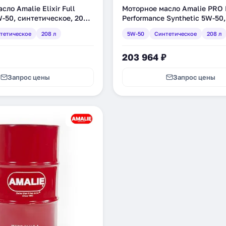
ло Amalie Elixir Full
Моторное масло Amalie PRO 
W-50, синтетическое, 208 л
Performance Synthetic 5W-50,
5)
синтетическое, 208 л (160-75
тетическое
208 л
5W-50
Синтетическое
208 л
203 964 ₽
Запрос цены
Запрос цены