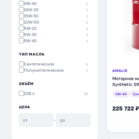
0W-40
1
10W-30
1
15W-50
1
20W-50
1
5W-20
1
5W-30
1
5W-40
1
ТИП МАСЛА
Синтетическое
9
Полусинтетическое
1
AMALIE
Моторное мас
ОБЪЁМ
Synthetic 0
л (160-65773
208 л
10
0W-40
Син
ЦЕНА
225 722 ₽
—