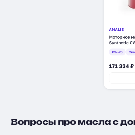
AMALIE
Моторное мас
Synthetic 0
л (160-65757
0W-20
Син
171 334 ₽
Вопросы про масла с доп