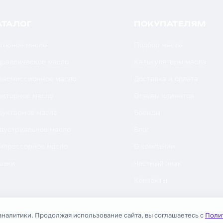
АТАЛОГ
ПОКУПАТЕЛЯМ
торное масло
Подбор масла
дравлическое масло
Калькуляторы масла
ансмиссионное масло
Доставка и оплата
акторное масло
Отзывы клиентов
дукторное масло
Бренды
дустриальное масло
Блог
мпрессорное масло
О компании
азки
Честный знак
Контакты
аналитики. Продолжая использование сайта, вы соглашаетесь с
Поли