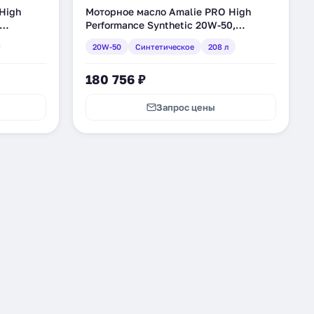
High
Моторное масло Amalie PRO High
Performance Synthetic 20W-50,
613-05)
синтетическое, 208 л (160-75693-05)
20W-50
Синтетическое
208 л
180 756 ₽
Запрос цены