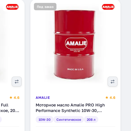
Под заказ
★ 4.6
AMALIE
★ 4.6
 Full
Моторное масло Amalie PRO High
ское, 208
Performance Synthetic 10W-30,
синтетическое, 208 л (160-75676-05)
10W-30
Синтетическое
208 л