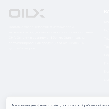
К
Мо
Поставка масел, смазочных материалов и
Ги
технических жидкостей в бочках по России и странам
СНГ. Оптом и в розницу от 1 бочки. Оригинальная
Тр
сертифицированная продукция от официальных
Тр
дистрибьюторов.
Ре
Ин
Ко
См
Мы используем файлы cookie для корректной работы сайта и 