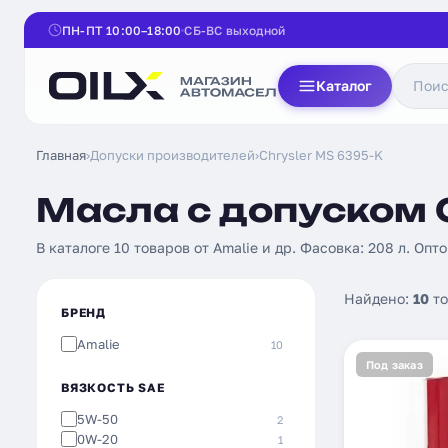
ПН-ПТ 10:00–18:00
СБ-ВС выходной
Каталог
Главная
›
Допуски производителей
›
Chrysler MS 6395-K
Масла с допуском C
В каталоге 10 товаров от Amalie и др. Фасовка: 208 л. Опт
Найдено:
10
то
БРЕНД
Amalie
10
Под заказ
ВЯЗКОСТЬ SAE
5W-50
2
0W-20
1