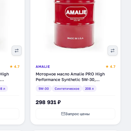
★ 4.7
AMALIE
★ 4.7
High
Моторное масло Amalie PRO High
Performance Synthetic 5W-30,
60-65693-
синтетическое, 208 л (160-75663-05)
8 л
5W-30
Синтетическое
208 л
298 931 ₽
Запрос цены