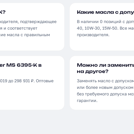
K?
Какие масла с допу
зводителя, подтверждающее
В наличии 0 позиций с доп
я и соответствует
40, 10W-30, 15W-50. Все м
ние масла с правильным
производителя.
er MS 6395-K в
Можно ли заменить
на другое?
019 до 298 931 ₽. Оптовые
Заменять масло с допуском
или более новым допуском 
без требуемого допуска м
гарантии.