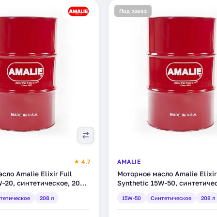
Под заказ
★ 4.7
AMALIE
ло Amalie Elixir Full
Моторное масло Amalie Elixir
W-20, синтетическое, 208 л
Synthetic 15W-50, синтетиче
5)
л (160-75733-05)
тетическое
208 л
15W-50
Синтетическое
208 л