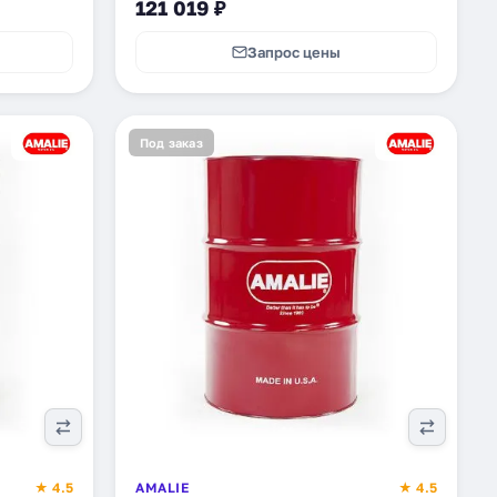
121 019 ₽
Запрос цены
Под заказ
★ 4.5
AMALIE
★ 4.5