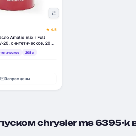
★ 4.5
ло Amalie Elixir Full
W-20, синтетическое, 208
-05)
тетическое
208 л
Запрос цены
уском chrysler ms 6395-k 