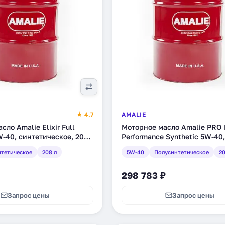
★ 4.7
AMALIE
ло Amalie Elixir Full
Моторное масло Amalie PRO 
W-40, синтетическое, 208
Performance Synthetic 5W-40,
-05)
полусинтетическое, 208 л (1
тетическое
208 л
5W-40
Полусинтетическое
20
05)
298 783 ₽
Запрос цены
Запрос цены