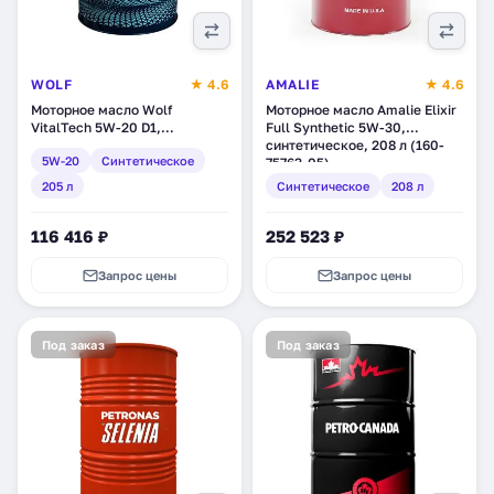
WOLF
★ 4.6
AMALIE
★ 4.6
Моторное масло Wolf
Моторное масло Amalie Elixir
VitalTech 5W-20 D1,
Full Synthetic 5W-30,
синтетическое, 205 л
синтетическое, 208 л (160-
5W-20
Синтетическое
(8331015)
75763-05)
205 л
Синтетическое
208 л
116 416 ₽
252 523 ₽
Запрос цены
Запрос цены
Под заказ
Под заказ