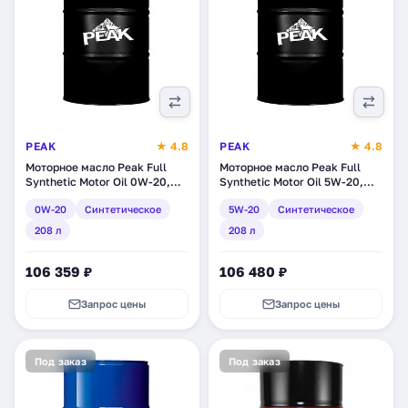
PEAK
★ 4.8
PEAK
★ 4.8
Моторное масло Peak Full
Моторное масло Peak Full
Synthetic Motor Oil 0W-20,
Synthetic Motor Oil 5W-20,
синтетическое, 208 л
синтетическое, 208 л
0W-20
Синтетическое
5W-20
Синтетическое
(7020018)
(7020021)
208 л
208 л
106 359 ₽
106 480 ₽
Запрос цены
Запрос цены
Под заказ
Под заказ