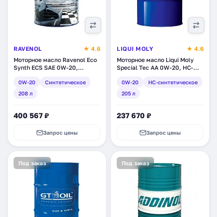
RAVENOL
★ 4.6
LIQUI MOLY
★ 4.6
Моторное масло Ravenol Eco
Моторное масло Liqui Moly
Synth ECS SAE 0W-20,
Special Tec AA 0W-20, НС-
синтетическое, 208 л
синтетические, 205 л (8067)
0W-20
Синтетическое
0W-20
HC-синтетическое
(1111102-208)
208 л
205 л
400 567 ₽
237 670 ₽
Запрос цены
Запрос цены
Под заказ
Под заказ