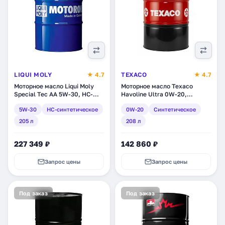
LIQUI MOLY
★ 4.7
TEXACO
★ 4.7
Моторное масло Liqui Moly
Моторное масло Texaco
Special Tec AA 5W-30, HC-
Havoline Ultra 0W-20,
синтетическое, 205 л (7518)
синтетическое, 208 л
5W-30
HC-синтетическое
0W-20
Синтетическое
(803093DEE)
205 л
208 л
227 349 ₽
142 860 ₽
Запрос цены
Запрос цены
Под заказ
Под заказ