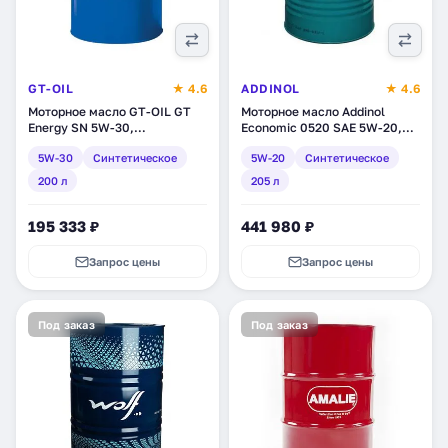
GT-OIL
★ 4.6
ADDINOL
★ 4.6
Моторное масло GT-OIL GT
Моторное масло Addinol
Energy SN 5W-30,
Economic 0520 SAE 5W-20,
синтетическое, 200 л
синтетическое, 205 л
5W-30
Синтетическое
5W-20
Синтетическое
(8809059408100)
(4014766403902)
200 л
205 л
195 333 ₽
441 980 ₽
Запрос цены
Запрос цены
Под заказ
Под заказ