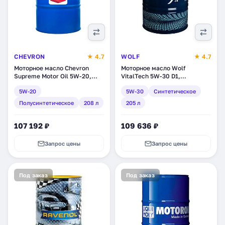
CHEVRON
★ 4.7
WOLF
★ 4.7
Моторное масло Chevron
Моторное масло Wolf
Supreme Motor Oil 5W-20,
VitalTech 5W-30 D1,
полусинтетическое, 208 л
синтетическое, 205 л
5W-20
5W-30
Синтетическое
(220135981)
(8334542)
Полусинтетическое
208 л
205 л
107 192 ₽
109 636 ₽
Запрос цены
Запрос цены
Под заказ
Под заказ