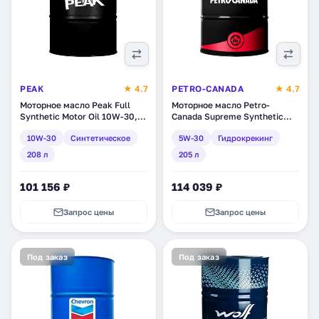
PEAK
★ 4.7
PETRO-CANADA
★ 4.7
Моторное масло Peak Full
Моторное масло Petro-
Synthetic Motor Oil 10W-30,
Canada Supreme Synthetic
синтетическое, 208 л
5W-30, синтетическое,
10W-30
Синтетическое
5W-30
Гидрокрекинг
(7020027)
гидрокрекинг, 205 л
(MOSYN53DRM)
208 л
205 л
101 156 ₽
114 039 ₽
Запрос цены
Запрос цены
Под заказ
Под заказ