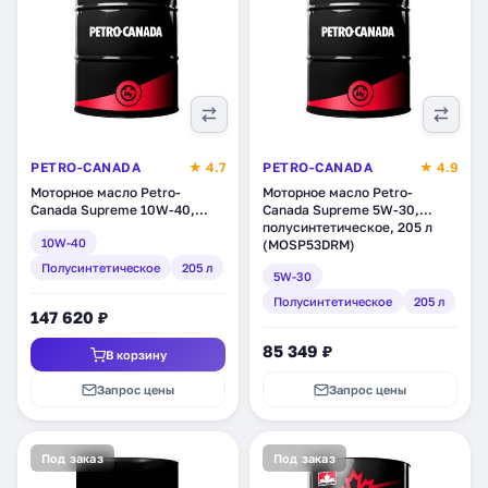
PETRO-CANADA
★ 4.7
PETRO-CANADA
★ 4.9
Моторное масло Petro-
Моторное масло Petro-
Canada Supreme 10W-40,
Canada Supreme 5W-30,
полусинтетическое, 205 л
полусинтетическое, 205 л
10W-40
(MOSP14DRM)
(MOSP53DRM)
Полусинтетическое
205 л
5W-30
Полусинтетическое
205 л
147 620 ₽
85 349 ₽
В корзину
Запрос цены
Запрос цены
Под заказ
Под заказ