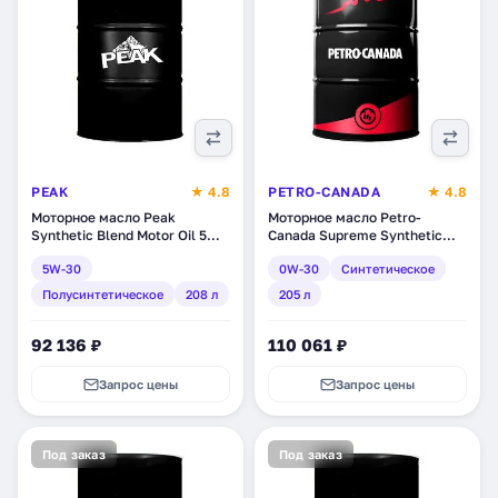
PEAK
★ 4.8
PETRO-CANADA
★ 4.8
Моторное масло Peak
Моторное масло Petro-
Synthetic Blend Motor Oil 5W-
Canada Supreme Synthetic
30, полусинтетическое, 208 л
0W-30, синтетическое, 205 л
5W-30
0W-30
Синтетическое
(7020040)
(MOSYN03DRM)
Полусинтетическое
208 л
205 л
92 136 ₽
110 061 ₽
Запрос цены
Запрос цены
Под заказ
Под заказ