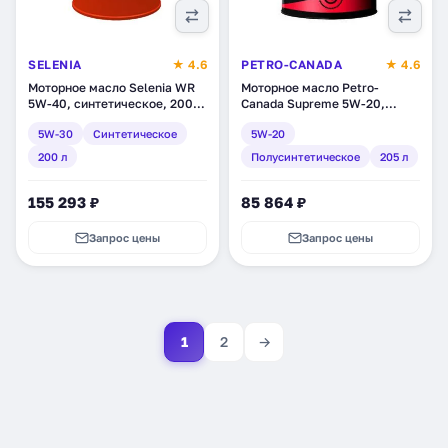
SELENIA
★ 4.6
PETRO-CANADA
★ 4.6
Моторное масло Selenia WR
Моторное масло Petro-
5W-40, синтетическое, 200 л
Canada Supreme 5W-20,
(10921100)
полусинтетическое, 205 л
5W-30
Синтетическое
5W-20
(MOSP52DRM)
200 л
Полусинтетическое
205 л
155 293 ₽
85 864 ₽
Запрос цены
Запрос цены
1
2
→