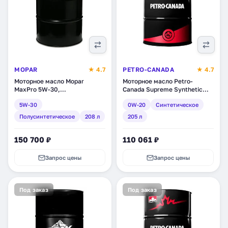
MOPAR
★ 4.7
PETRO-CANADA
★ 4.7
Моторное масло Mopar
Моторное масло Petro-
MaxPro 5W-30,
Canada Supreme Synthetic
полусинтетическое, 208 л
0W-20, синтетическое, 205 л
5W-30
0W-20
Синтетическое
(68218922CA)
(MOSYN02DRM)
Полусинтетическое
208 л
205 л
150 700 ₽
110 061 ₽
Запрос цены
Запрос цены
Под заказ
Под заказ