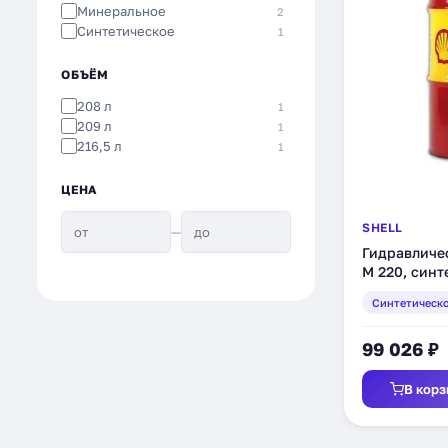
Минеральное
2
Синтетическое
1
ОБЪЁМ
208 л
1
209 л
1
216,5 л
1
ЦЕНА
SHELL
—
Гидравличес
M 220, синт
(550027210)
Синтетическ
99 026 ₽
В корз