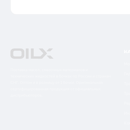
К
Мо
Поставка масел, смазочных материалов и
Ги
технических жидкостей в бочках по России и странам
СНГ. Оптом и в розницу от 1 бочки. Оригинальная
Тр
сертифицированная продукция от официальных
Тр
дистрибьюторов.
Ре
Ин
Ко