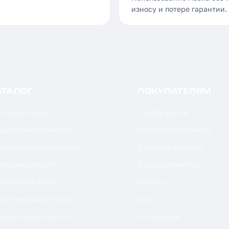
износу и потере гарантии.
АТАЛОГ
ПОКУПАТЕЛЯМ
торное масло
Подбор масла
дравлическое масло
Калькуляторы масла
ансмиссионное масло
Доставка и оплата
акторное масло
Отзывы клиентов
дукторное масло
Бренды
дустриальное масло
Блог
мпрессорное масло
О компании