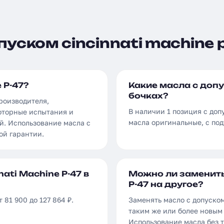
уском cincinnati machine p
 P-47?
Какие масла с допус
бочках?
производителя,
В наличии 1 позиция с допу
оторные испытания и
масла оригинальные, с по
й. Использование масла с
ой гарантии.
ati Machine P-47 в
Можно ли заменить 
P-47 на другое?
 81 900 до 127 864 ₽.
Заменять масло с допуском
таким же или более новым 
Использование масла без 