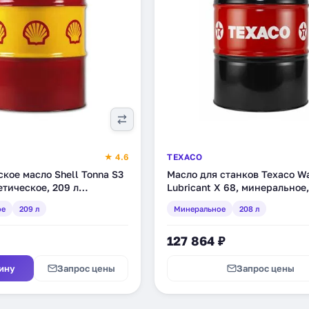
★ 4.6
TEXACO
кое масло Shell Tonna S3
Масло для станков Texaco W
етическое, 209 л
Lubricant X 68, минеральное,
(831346DEE)
ое
209 л
Минеральное
208 л
127 864 ₽
ину
Запрос цены
Запрос цены