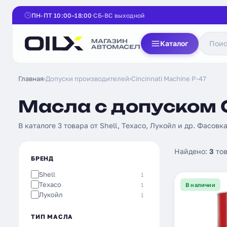
ПН-ПТ 10:00–18:00
СБ-ВС выходной
Каталог
Главная
›
Допуски производителей
›
Cincinnati Machine P-47
Масла с допуском C
В каталоге 3 товара от Shell, Texaco, Лукойл и др. Фасовка:
Найдено:
3
тов
БРЕНД
Shell
1
Texaco
1
В наличии
Лукойл
1
ТИП МАСЛА