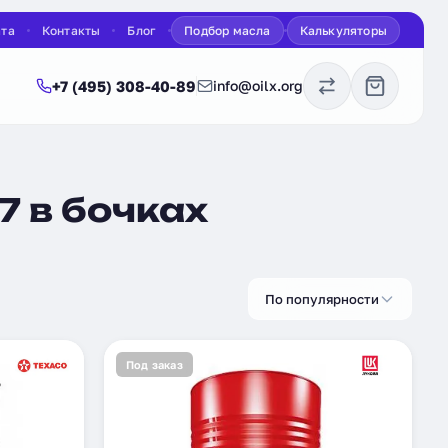
ата
Контакты
Блог
Подбор масла
Калькуляторы
+7 (495) 308-40-89
info@oilx.org
7 в бочках
По популярности
Под заказ