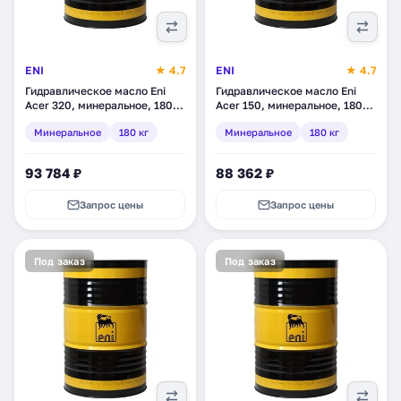
ENI
★ 4.7
ENI
★ 4.7
Гидравлическое масло Eni
Гидравлическое масло Eni
Acer 320, минеральное, 180
Acer 150, минеральное, 180
кг (215311)
кг (216511)
Минеральное
180 кг
Минеральное
180 кг
93 784 ₽
88 362 ₽
Запрос цены
Запрос цены
Под заказ
Под заказ