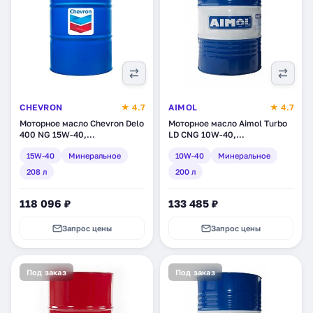
CHEVRON
★ 4.7
AIMOL
★ 4.7
Моторное масло Chevron Delo
Моторное масло Aimol Turbo
400 NG 15W-40,
LD CNG 10W-40,
минеральное, 208 л
минеральное, 200 л (64629)
15W-40
Минеральное
10W-40
Минеральное
(222221981)
208 л
200 л
118 096 ₽
133 485 ₽
Запрос цены
Запрос цены
Под заказ
Под заказ