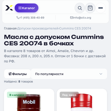
Каталог
+7 (495) 308-40-89
info@oilx.org
Главная
›
Допуски производителей
›
Cummins CES 20074
Масла с допуском Cummins
CES 20074 в бочках
В каталоге 8 товаров от Aimol, Amalie, Chevron и др.
Фасовка: 208 л, 200 л, 205 л. Оптом от 1 бочки с доставкой
по РФ.
Фильтры
По популярности
Найдено:
8
товаров
В наличии
Под заказ