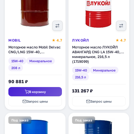
MOBIL
★ 4.7
ЛУКОЙЛ
★ 4.7
Моторное масло Mobil Delvac
Моторное масло ЛУКОЙЛ
CNG/LNG 15W-40,
АВАНГАРД CNG LA 15W-40,
минеральное, 208 л (152781)
минеральное, 216,5 л
15W-40
Минеральное
(1719099)
208 л
15W-40
Минеральное
216,5 л
90 881 ₽
131 267 ₽
В корзину
Запрос цены
Запрос цены
Под заказ
Под заказ