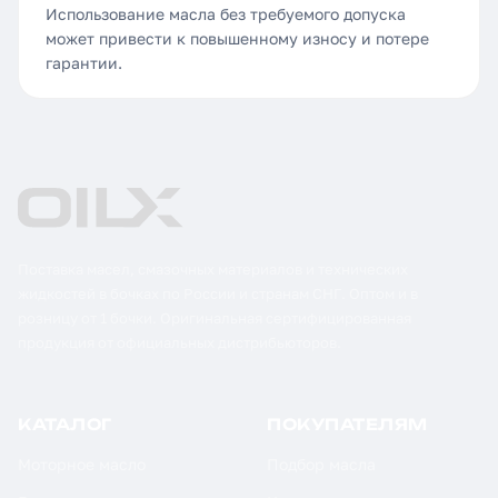
Использование масла без требуемого допуска
может привести к повышенному износу и потере
гарантии.
Поставка масел, смазочных материалов и технических
жидкостей в бочках по России и странам СНГ. Оптом и в
розницу от 1 бочки. Оригинальная сертифицированная
продукция от официальных дистрибьюторов.
КАТАЛОГ
ПОКУПАТЕЛЯМ
Моторное масло
Подбор масла