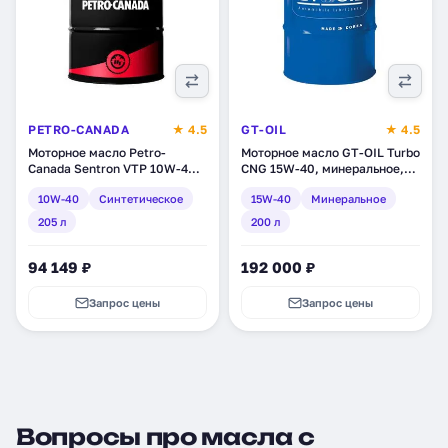
PETRO-CANADA
★ 4.5
GT-OIL
★ 4.5
Моторное масло Petro-
Моторное масло GT-OIL Turbo
Canada Sentron VTP 10W-40,
CNG 15W-40, минеральное,
синтетическое, 205 л
200 л (8809059408483)
10W-40
Синтетическое
15W-40
Минеральное
(STNF14DRM)
205 л
200 л
94 149 ₽
192 000 ₽
Запрос цены
Запрос цены
Вопросы про масла с