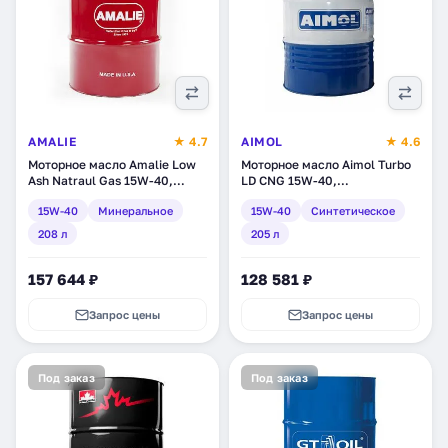
AMALIE
★ 4.7
AIMOL
★ 4.6
Моторное масло Amalie Low
Моторное масло Aimol Turbo
Ash Natraul Gas 15W-40,
LD CNG 15W-40,
минеральное, 208 л (160-
синтетическое, 205 л (64630)
15W-40
Минеральное
15W-40
Синтетическое
76303-05)
208 л
205 л
157 644 ₽
128 581 ₽
Запрос цены
Запрос цены
Под заказ
Под заказ