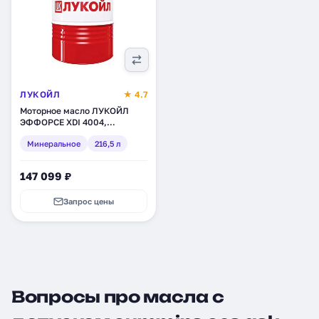
ЛУКОЙЛ
★ 4.7
Моторное масло ЛУКОЙЛ
ЭФФОРСЕ XDI 4004,
минеральное, 216,5 л
Минеральное
216,5 л
(1599858)
147 099 ₽
Запрос цены
Вопросы про масла с