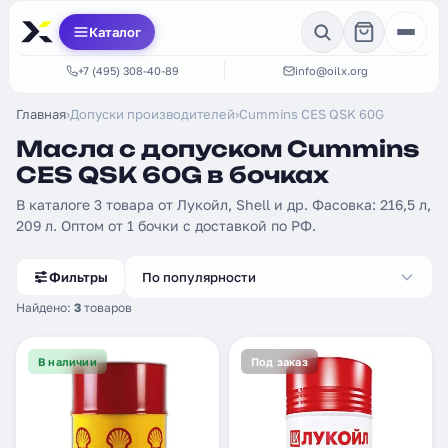
Каталог
+7 (495) 308-40-89
info@oilx.org
Главная
›
Допуски производителей
›
Cummins CES QSK 60G
Масла с допуском Cummins
CES QSK 60G в бочках
В каталоге 3 товара от Лукойл, Shell и др. Фасовка: 216,5 л,
209 л. Оптом от 1 бочки с доставкой по РФ.
Фильтры
По популярности
Найдено:
3
товаров
В наличии
Под заказ