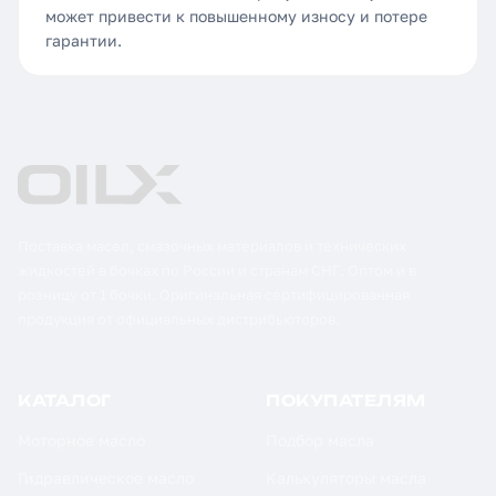
может привести к повышенному износу и потере
гарантии.
Поставка масел, смазочных материалов и технических
жидкостей в бочках по России и странам СНГ. Оптом и в
розницу от 1 бочки. Оригинальная сертифицированная
продукция от официальных дистрибьюторов.
КАТАЛОГ
ПОКУПАТЕЛЯМ
Моторное масло
Подбор масла
Гидравлическое масло
Калькуляторы масла