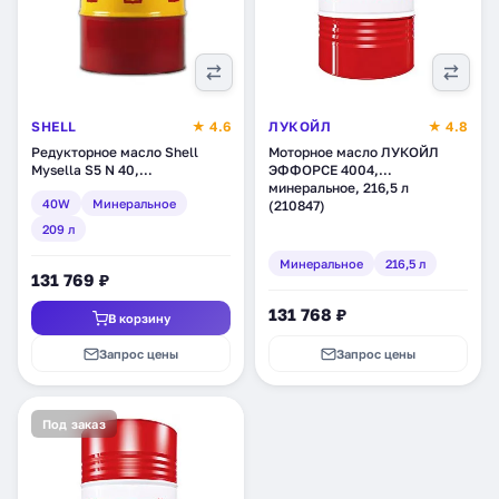
SHELL
★ 4.6
ЛУКОЙЛ
★ 4.8
Редукторное масло Shell
Моторное масло ЛУКОЙЛ
Mysella S5 N 40,
ЭФФОРСЕ 4004,
минеральное, 209 л
минеральное, 216,5 л
40W
Минеральное
(550039780)
(210847)
209 л
Минеральное
216,5 л
131 769 ₽
131 768 ₽
В корзину
Запрос цены
Запрос цены
Под заказ