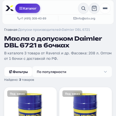
Каталог
+7 (495) 308-40-89
info@oilx.org
Главная
›
Допуски производителей
›
Daimler DBL 6721
Масла с допуском Daimler
DBL 6721 в бочках
В каталоге 3 товара от Ravenol и др. Фасовка: 208 л. Оптом
от 1 бочки с доставкой по РФ.
Фильтры
По популярности
Найдено:
3
товаров
Под заказ
Под заказ