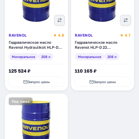
RAVENOL
★ 4.8
RAVENOL
★ 4.7
Гидравлическое масло
Гидравлическое масло
Ravenol Hydraulikoil HLP-D
Ravenol HLP-D 22
46, минеральное, 208 л
Hydraulikoil, минеральное,
Минеральное
208 л
Минеральное
208 л
(1323305-208)
208 л (1323303-208)
125 524 ₽
110 165 ₽
Запрос цены
Запрос цены
Под заказ