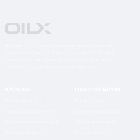
Поставка масел, смазочных материалов и технических
жидкостей в бочках по России и странам СНГ. Оптом и в
розницу от 1 бочки. Оригинальная сертифицированная
продукция от официальных дистрибьюторов.
КАТАЛОГ
ПОКУПАТЕЛЯМ
Моторное масло
Подбор масла
Гидравлическое масло
Калькуляторы масла
Трансмиссионное масло
Доставка и оплата
Тракторное масло
Отзывы клиентов