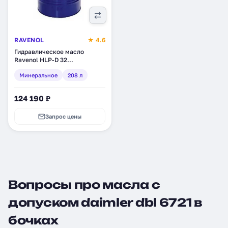
RAVENOL
★ 4.6
Гидравлическое масло
Ravenol HLP-D 32
Hydraulikoil, минеральное,
Минеральное
208 л
208 л (1323304-208)
124 190 ₽
Запрос цены
Вопросы про масла с
допуском daimler dbl 6721 в
бочках