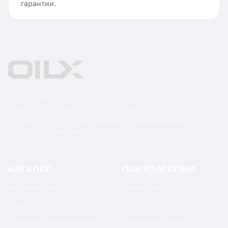
гарантии.
Поставка масел, смазочных материалов и технических
жидкостей в бочках по России и странам СНГ. Оптом и в
розницу от 1 бочки. Оригинальная сертифицированная
продукция от официальных дистрибьюторов.
КАТАЛОГ
ПОКУПАТЕЛЯМ
Моторное масло
Подбор масла
Гидравлическое масло
Калькуляторы масла
Трансмиссионное масло
Доставка и оплата