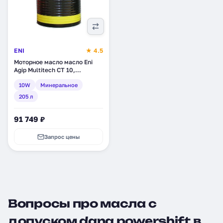
ENI
★ 4.5
Моторное масло масло Eni
Agip Multitech CT 10,
минеральное, 205 л (129310)
10W
Минеральное
205 л
91 749 ₽
Запрос цены
Вопросы про масла с
допуском dana powershift в