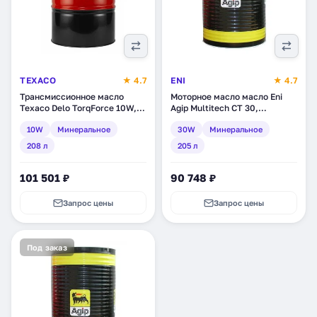
TEXACO
★ 4.7
ENI
★ 4.7
Трансмиссионное масло
Моторное масло масло Eni
Texaco Delo TorqForce 10W,
Agip Multitech CT 30,
минеральное, 208 л
минеральное, 205 л (129410)
10W
Минеральное
30W
Минеральное
(804134DEE)
208 л
205 л
101 501 ₽
90 748 ₽
Запрос цены
Запрос цены
Под заказ