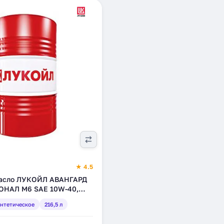
★ 4.5
масло ЛУКОЙЛ АВАНГАРД
НАЛ М6 SAE 10W-40,
ое, 216,5 л (3014383)
нтетическое
216,5 л