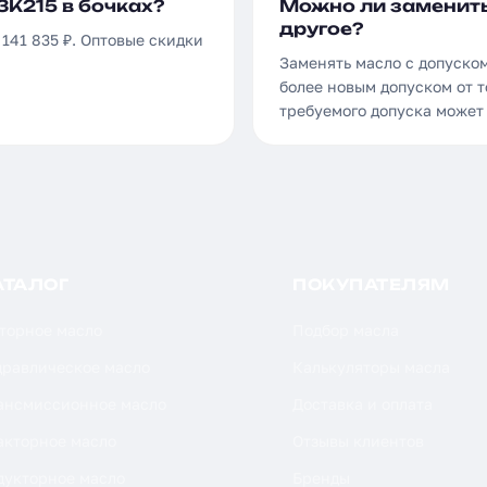
3K215 в бочках?
Можно ли заменить
другое?
 141 835 ₽. Оптовые скидки
Заменять масло с допуско
более новым допуском от т
требуемого допуска может
АТАЛОГ
ПОКУПАТЕЛЯМ
торное масло
Подбор масла
дравлическое масло
Калькуляторы масла
ансмиссионное масло
Доставка и оплата
акторное масло
Отзывы клиентов
дукторное масло
Бренды