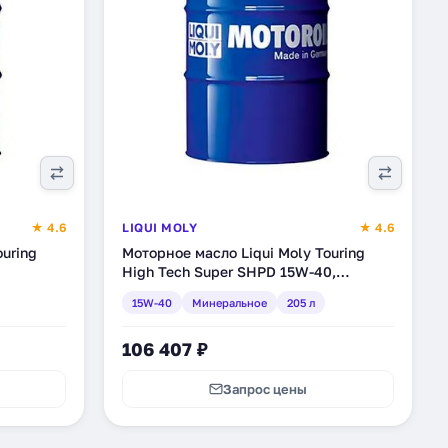
★ 4.6
LIQUI MOLY
★ 4.6
ouring
Моторное масло Liqui Moly Touring
High Tech Super SHPD 15W-40,
минеральное, 205 л (1088)
15W-40
Минеральное
205 л
106 407 ₽
Запрос цены