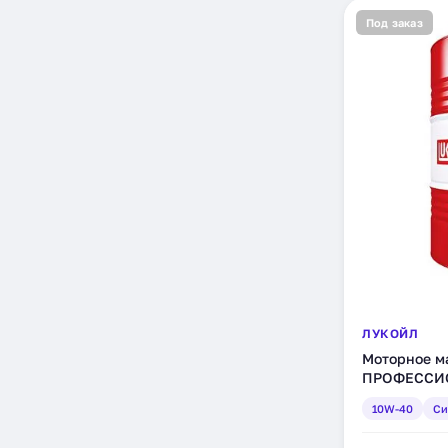
Под заказ
ЛУКОЙЛ
Моторное 
ПРОФЕССИО
синтетическ
10W-40
Си