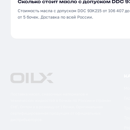
Сколько стоит масло с допуском DDC 9
Стоимость масла с допуском DDC 93K215 от 106 407 до
от 5 бочек. Доставка по всей России.
К
Мо
Поставка масел, смазочных материалов и
Ги
технических жидкостей в бочках по России и странам
СНГ. Оптом и в розницу от 1 бочки. Оригинальная
Тр
сертифицированная продукция от официальных
Тр
дистрибьюторов.
Ре