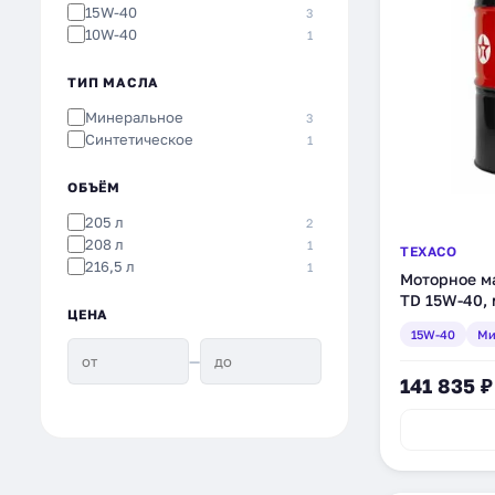
15W-40
3
10W-40
1
ТИП МАСЛА
Минеральное
3
Синтетическое
1
ОБЪЁМ
205 л
2
208 л
1
TEXACO
216,5 л
1
Моторное ма
TD 15W-40, 
ЦЕНА
(802968DEE
15W-40
Ми
—
141 835 ₽