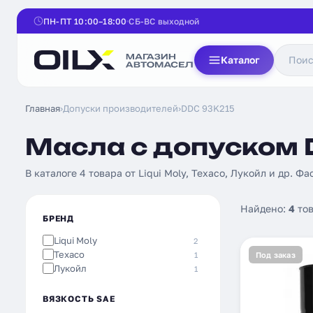
ПН-ПТ 10:00–18:00
СБ-ВС выходной
Каталог
Главная
›
Допуски производителей
›
DDC 93K215
Масла с допуском 
В каталоге 4 товара от Liqui Moly, Texaco, Лукойл и др. Фас
Найдено:
4
тов
БРЕНД
Liqui Moly
2
Texaco
1
Под заказ
Лукойл
1
ВЯЗКОСТЬ SAE