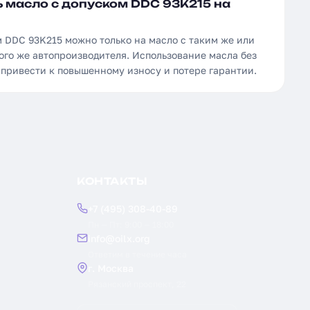
 масло с допуском DDC 93K215 на
м DDC 93K215 можно только на масло с таким же или
ого же автопроизводителя. Использование масла без
 привести к повышенному износу и потере гарантии.
КОНТАКТЫ
+7 (495) 308-40-89
Пн — Пт: 9:00 — 18:00
info@oilx.org
Ответим в течение часа
г. Москва
Рязанский проспект, 22