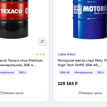
★ 4.8
LIQUI MOLY
сло Texaco Ursa Premium
Моторное масло Liqui Moly T
минеральное, 208 л
High Tech SHPD 15W-40,
)
минеральное, 205 л (1063)
неральное
208 л
15W-40
Минеральное
205 л
129 163 ₽
Запрос цены
Запрос цены