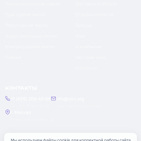
Трансмиссионное масло
Доставка и оплата
Тракторное масло
Отзывы клиентов
Редукторное масло
Бренды
Индустриальное масло
Блог
Компрессорное масло
О компании
Смазки
Честный знак
Контакты
КОНТАКТЫ
+7 (495) 308-40-89
info@oilx.org
Пн — Пт: 9:00 — 18:00
Ответим в течение часа
г. Москва
Рязанский проспект, 22
Заказать обратный звонок
Мы используем файлы cookie для корректной работы сайта