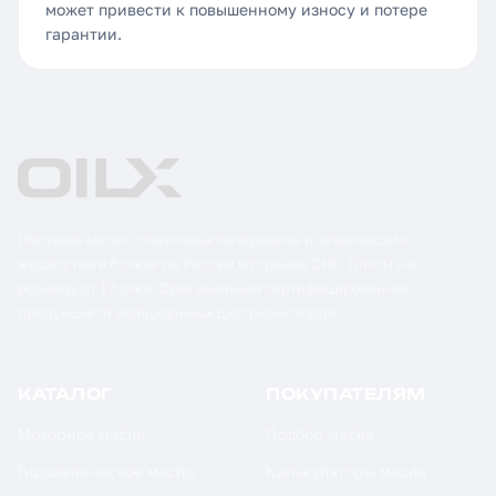
может привести к повышенному износу и потере
гарантии.
Поставка масел, смазочных материалов и технических
жидкостей в бочках по России и странам СНГ. Оптом и в
розницу от 1 бочки. Оригинальная сертифицированная
продукция от официальных дистрибьюторов.
КАТАЛОГ
ПОКУПАТЕЛЯМ
Моторное масло
Подбор масла
Гидравлическое масло
Калькуляторы масла