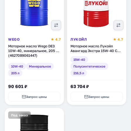
WEGO
★ 4.7
ЛУКОЙЛ
★ 4.7
Моторное масло Wego DE3
Моторное масло Лукойл
10W-40, минеральное, 205 л
Авангард Экстра 15W-40 CH-
(4627089061447)
4/CG-4/SJ,
15W-40
полусинтетическое, 216,5 л
(227323)
10W-40
Минеральное
Полусинтетическое
205 л
216,5 л
90 601 ₽
63 704 ₽
Запрос цены
Запрос цены
Под заказ