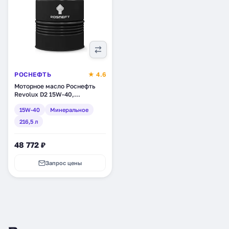
РОСНЕФТЬ
★ 4.6
Моторное масло Роснефть
Revolux D2 15W-40,
минеральное, 216,5 л
15W-40
Минеральное
(40625870)
216,5 л
48 772 ₽
Запрос цены