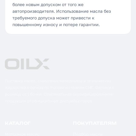
более новым допуском от того же
автопроизводителя. Использование масла без
требуемого допуска может привести к
повышенному износу и потере гарантии.
Поставка масел, смазочных материалов и технических
жидкостей в бочках по России и странам СНГ. Оптом и в
розницу от 1 бочки. Оригинальная сертифицированная
продукция от официальных дистрибьюторов.
КАТАЛОГ
ПОКУПАТЕЛЯМ
Моторное масло
Подбор масла