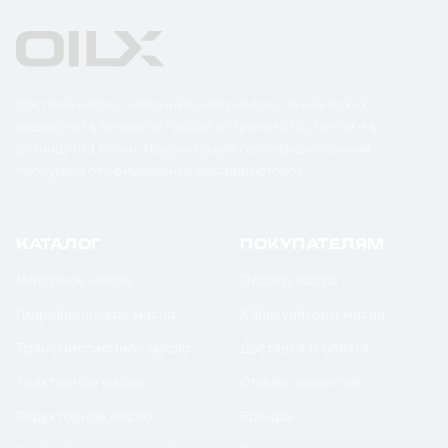
Поставка масел, смазочных материалов и технических
жидкостей в бочках по России и странам СНГ. Оптом и в
розницу от 1 бочки. Оригинальная сертифицированная
продукция от официальных дистрибьюторов.
КАТАЛОГ
ПОКУПАТЕЛЯМ
Моторное масло
Подбор масла
Гидравлическое масло
Калькуляторы масла
Трансмиссионное масло
Доставка и оплата
Тракторное масло
Отзывы клиентов
Редукторное масло
Бренды