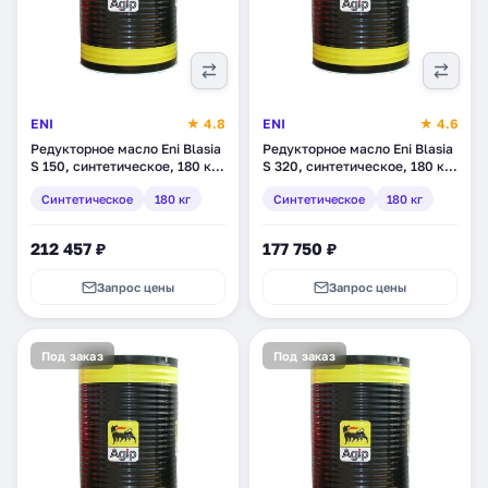
ENI
★ 4.8
ENI
★ 4.6
Редукторное масло Eni Blasia
Редукторное масло Eni Blasia
S 150, синтетическое, 180 кг
S 320, синтетическое, 180 кг
(277011)
(771411)
Синтетическое
180 кг
Синтетическое
180 кг
212 457 ₽
177 750 ₽
Запрос цены
Запрос цены
Под заказ
Под заказ