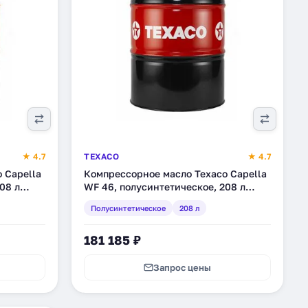
★ 4.7
TEXACO
★ 4.7
 Capella
Компрессорное масло Texaco Capella
08 л
WF 46, полусинтетическое, 208 л
(801595HOE)
Полусинтетическое
208 л
181 185 ₽
Запрос цены