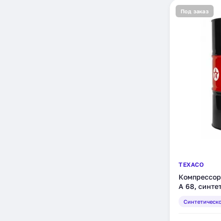
Под заказ
TEXACO
Компрессор
A 68, синте
(831271DEE)
Синтетическ