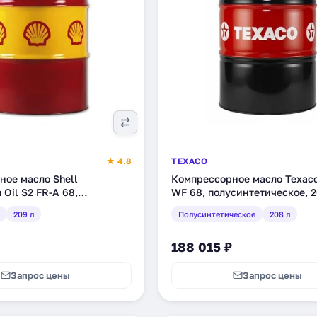
★ 4.8
TEXACO
ное масло Shell
Компрессорное масло Texaco
n Oil S2 FR-A 68,
WF 68, полусинтетическое, 2
, 209 л (550025706)
(801562DEE)
209 л
Полусинтетическое
208 л
188 015 ₽
Запрос цены
Запрос цены