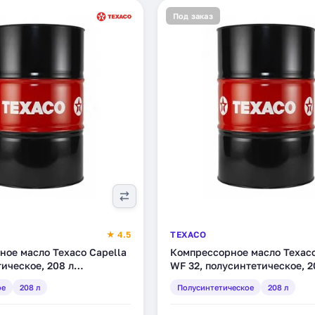
Под заказ
★ 4.5
TEXACO
ное масло Texaco Capella
Компрессорное масло Texaco
тическое, 208 л
WF 32, полусинтетическое, 2
(801567DEE)
ое
208 л
Полусинтетическое
208 л