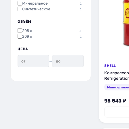
Минеральное
1
Синтетическое
1
ОБЪЁМ
208 л
4
209 л
1
ЦЕНА
—
SHELL
Компрессор
Refrigeratio
минеральное
Минеральное
95 543 ₽