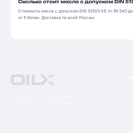
Сколько стоит масло с допуском DIN 51
Стоимость масла с допуском DIN 51503 KE от 95 543 до
от 5 бочек. Доставка по всей России.
К
Мо
Поставка масел, смазочных материалов и
Ги
технических жидкостей в бочках по России и странам
СНГ. Оптом и в розницу от 1 бочки. Оригинальная
Тр
сертифицированная продукция от официальных
Тр
дистрибьюторов.
Ре