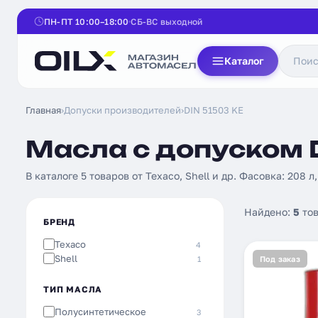
ПН-ПТ 10:00–18:00
СБ-ВС выходной
Каталог
Главная
›
Допуски производителей
›
DIN 51503 KE
Масла с допуском D
В каталоге 5 товаров от Texaco, Shell и др. Фасовка: 208 л
Найдено:
5
тов
БРЕНД
Texaco
4
Shell
1
Под заказ
ТИП МАСЛА
Полусинтетическое
3