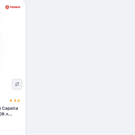
★ 4.4
 Capella
08 л