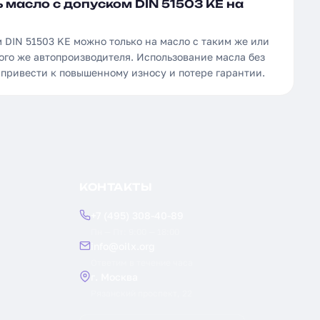
 масло с допуском DIN 51503 KE на
 DIN 51503 KE можно только на масло с таким же или
ого же автопроизводителя. Использование масла без
 привести к повышенному износу и потере гарантии.
КОНТАКТЫ
+7 (495) 308-40-89
Пн — Пт: 9:00 — 18:00
info@oilx.org
Ответим в течение часа
г. Москва
Рязанский проспект, 22