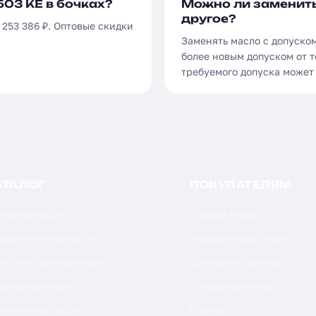
503 KE в бочках?
Можно ли заменить
другое?
 253 386 ₽. Оптовые скидки
Заменять масло с допуском
более новым допуском от т
требуемого допуска может
АТАЛОГ
ПОКУПАТЕЛЯМ
торное масло
Подбор масла
дравлическое масло
Калькуляторы масла
ансмиссионное масло
Доставка и оплата
акторное масло
Отзывы клиентов
дукторное масло
Бренды