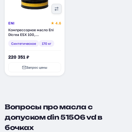
ENI
★ 4.6
Компрессорное масло Eni
Dicrea ESX 100,
синтетическое, 170 кг
Синтетическое
170 кг
(728811)
220 351 ₽
Запрос цены
Вопросы про масла с
допуском din 51506 vd в
бочках