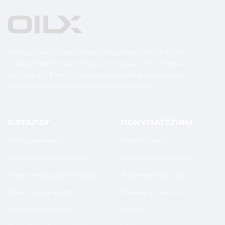
Поставка масел, смазочных материалов и технических
жидкостей в бочках по России и странам СНГ. Оптом и в
розницу от 1 бочки. Оригинальная сертифицированная
продукция от официальных дистрибьюторов.
КАТАЛОГ
ПОКУПАТЕЛЯМ
Моторное масло
Подбор масла
Гидравлическое масло
Калькуляторы масла
Трансмиссионное масло
Доставка и оплата
Тракторное масло
Отзывы клиентов
Редукторное масло
Бренды