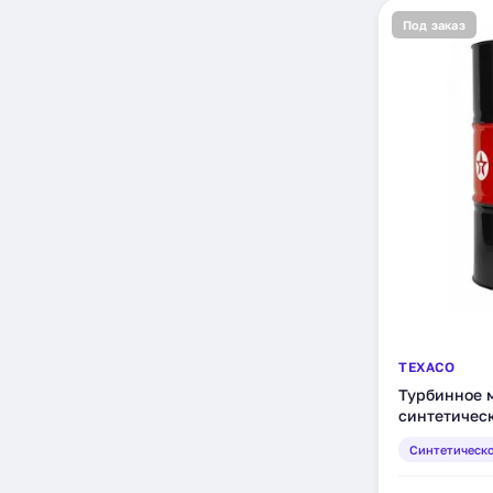
Под заказ
TEXACO
Турбинное м
синтетическ
Синтетическ