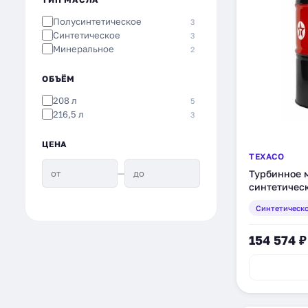
Полусинтетическое
3
Синтетическое
3
Минеральное
2
ОБЪЁМ
208 л
5
216,5 л
3
ЦЕНА
TEXACO
—
Турбинное м
синтетическ
Синтетическ
154 574 ₽