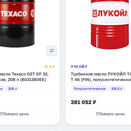
★ 4.7
ЛУКОЙЛ
асло Texaco GST EP 32,
Турбинное масло ЛУКОЙЛ 
ое, 208 л (803139DEE)
Т 46 (FIN), полусинтетическое
(1654293)
ое
208 л
Полусинтетическое
216,5 л
381 052 ₽
Запрос цены
Запрос цены