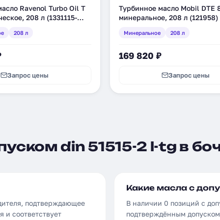
асло Ravenol Turbo Oil T
Турбинное масло Mobil DTE 
еское, 208 л (1331115-
минеральное, 208 л (121958)
ое
208 л
Минеральное
208 л
₽
169 820 ₽
Запрос цены
Запрос цены
ском din 51515-2 l-tg в бо
Какие масла с допус
одителя, подтверждающее
В наличии 0 позиций с доп
я и соответствует
подтверждённым допуском 