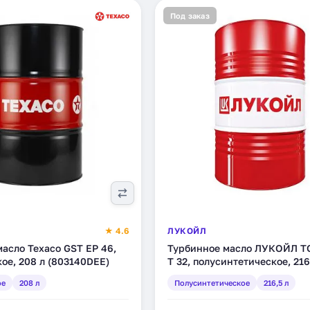
Под заказ
★ 4.6
ЛУКОЙЛ
асло Texaco GST EP 46,
Турбинное масло ЛУКОЙЛ 
ое, 208 л (803140DEE)
Т 32, полусинтетическое, 216
(205981)
ое
208 л
Полусинтетическое
216,5 л