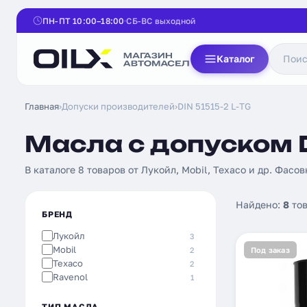
ПН-ПТ 10:00–18:00
СБ-ВС выходной
Каталог
Главная
›
Допуски производителей
›
DIN 51515-2 L-TG
Масла с допуском D
В каталоге 8 товаров от Лукойл, Mobil, Texaco и др. Фасовк
Найдено:
8
тов
БРЕНД
Лукойл
3
Mobil
2
Под заказ
Texaco
2
Ravenol
1
ТИП МАСЛА