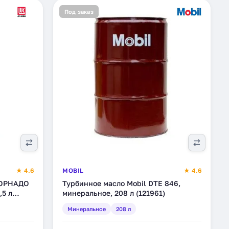
Под заказ
★ 4.6
MOBIL
★ 4.6
ТОРНАДО
Турбинное масло Mobil DTE 846,
,5 л
минеральное, 208 л (121961)
Минеральное
208 л