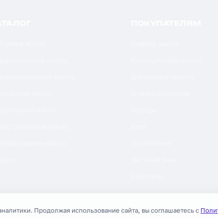
АТАЛОГ
ПОКУПАТЕЛЯМ
торное масло
Подбор масла
дравлическое масло
Калькуляторы масла
ансмиссионное масло
Доставка и оплата
акторное масло
Отзывы клиентов
дукторное масло
Бренды
дустриальное масло
Блог
мпрессорное масло
О компании
азки
Честный знак
Контакты
аналитики. Продолжая использование сайта, вы соглашаетесь с
Поли