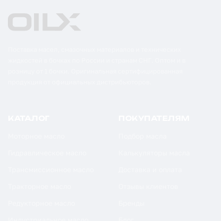
Поставка масел, смазочных материалов и технических
жидкостей в бочках по России и странам СНГ. Оптом и в
розницу от 1 бочки. Оригинальная сертифицированная
продукция от официальных дистрибьюторов.
КАТАЛОГ
ПОКУПАТЕЛЯМ
Моторное масло
Подбор масла
Гидравлическое масло
Калькуляторы масла
Трансмиссионное масло
Доставка и оплата
Тракторное масло
Отзывы клиентов
Редукторное масло
Бренды
Индустриальное масло
Блог