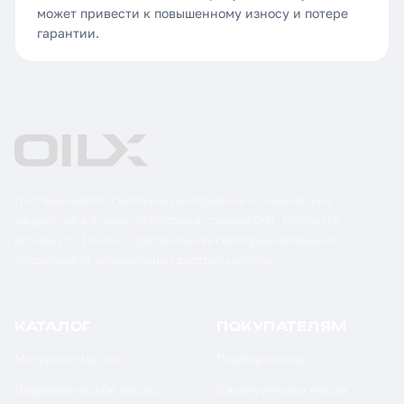
может привести к повышенному износу и потере
гарантии.
Поставка масел, смазочных материалов и технических
жидкостей в бочках по России и странам СНГ. Оптом и в
розницу от 1 бочки. Оригинальная сертифицированная
продукция от официальных дистрибьюторов.
КАТАЛОГ
ПОКУПАТЕЛЯМ
Моторное масло
Подбор масла
Гидравлическое масло
Калькуляторы масла