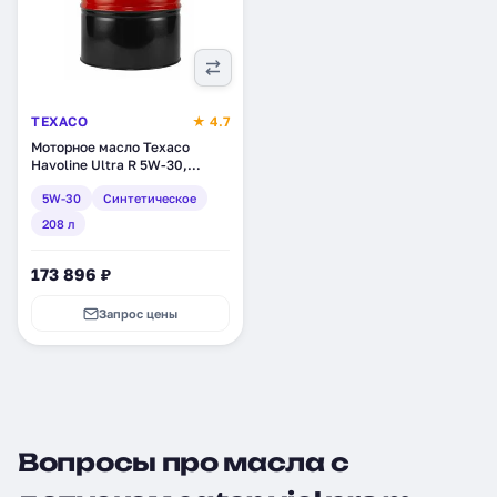
TEXACO
★ 4.7
Моторное масло Texaco
Havoline Ultra R 5W-30,
синтетическое, 208 л
5W-30
Синтетическое
(802534DEE)
208 л
173 896 ₽
Запрос цены
Вопросы про масла с