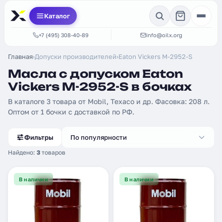
Каталог
+7 (495) 308-40-89
info@oilx.org
Главная
›
Допуски производителей
›
Eaton Vickers M-2952-S
Масла с допуском Eaton
Vickers M-2952-S в бочках
В каталоге 3 товара от Mobil, Texaco и др. Фасовка: 208 л.
Оптом от 1 бочки с доставкой по РФ.
Фильтры
По популярности
Найдено:
3
товаров
В наличии
В наличии