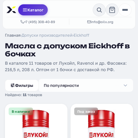
Каталог
+7 (495) 308-40-89
info@oilx.org
Главная
›
Допуски производителей
›
Eickhoff
Масла с допуском Eickhoff в
бочках
В каталоге 11 товаров от Лукойл, Ravenol и др. Фасовка:
216,5 л, 208 л. Оптом от 1 бочки с доставкой по РФ.
Фильтры
По популярности
Найдено:
11
товаров
В наличии
Под заказ