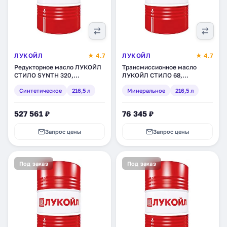
ЛУКОЙЛ
★ 4.7
ЛУКОЙЛ
★ 4.7
Редукторное масло ЛУКОЙЛ
Трансмиссионное масло
СТИЛО SYNTH 320,
ЛУКОЙЛ СТИЛО 68,
синтетическое, 216,5 л
минеральное, 216,5 л (132612)
Синтетическое
216,5 л
Минеральное
216,5 л
(3045809)
527 561 ₽
76 345 ₽
Запрос цены
Запрос цены
Под заказ
Под заказ