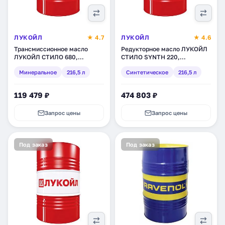
ЛУКОЙЛ
★ 4.7
ЛУКОЙЛ
★ 4.6
Трансмиссионное масло
Редукторное масло ЛУКОЙЛ
ЛУКОЙЛ СТИЛО 680,
СТИЛО SYNTH 220,
минеральное, 216,5 л
синтетическое, 216,5 л
Минеральное
216,5 л
Синтетическое
216,5 л
(132970)
(3045808)
119 479 ₽
474 803 ₽
Запрос цены
Запрос цены
Под заказ
Под заказ