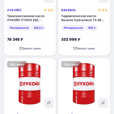
ЛУКОЙЛ
★ 4.6
RAVENOL
★ 4.6
Трансмиссионное масло
Гидравлическое масло
ЛУКОЙЛ СТИЛО 150,
Ravenol Hydraulikoil TS 46
минеральное, 216,5 л
(HLP), минеральное, 208 л
Минеральное
216,5 л
Минеральное
208 л
(132610)
(1323105-208)
76 345 ₽
102 999 ₽
Запрос цены
Запрос цены
Под заказ
Под заказ