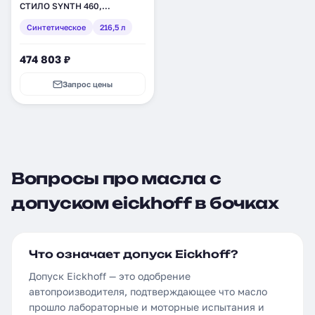
СТИЛО SYNTH 460,
синтетическое, 216,5 л
Синтетическое
216,5 л
(3045810)
474 803 ₽
Запрос цены
Вопросы про масла с
допуском eickhoff в бочках
Что означает допуск Eickhoff?
Допуск Eickhoff — это одобрение
автопроизводителя, подтверждающее что масло
прошло лабораторные и моторные испытания и