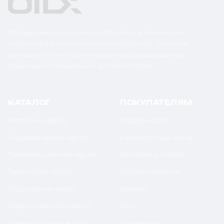
Поставка масел, смазочных материалов и технических
жидкостей в бочках по России и странам СНГ. Оптом и в
розницу от 1 бочки. Оригинальная сертифицированная
продукция от официальных дистрибьюторов.
КАТАЛОГ
ПОКУПАТЕЛЯМ
Моторное масло
Подбор масла
Гидравлическое масло
Калькуляторы масла
Трансмиссионное масло
Доставка и оплата
Тракторное масло
Отзывы клиентов
Редукторное масло
Бренды
Индустриальное масло
Блог
Компрессорное масло
О компании