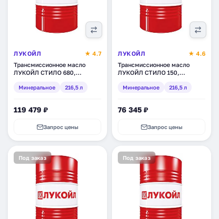
ЛУКОЙЛ
★ 4.7
ЛУКОЙЛ
★ 4.6
Трансмиссионное масло
Трансмиссионное масло
ЛУКОЙЛ СТИЛО 680,
ЛУКОЙЛ СТИЛО 150,
минеральное, 216,5 л
минеральное, 216,5 л
Минеральное
216,5 л
Минеральное
216,5 л
(132970)
(132610)
119 479 ₽
76 345 ₽
Запрос цены
Запрос цены
Под заказ
Под заказ