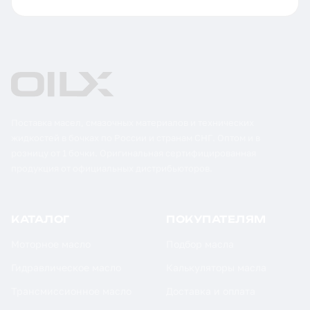
Поставка масел, смазочных материалов и технических
жидкостей в бочках по России и странам СНГ. Оптом и в
розницу от 1 бочки. Оригинальная сертифицированная
продукция от официальных дистрибьюторов.
КАТАЛОГ
ПОКУПАТЕЛЯМ
Моторное масло
Подбор масла
Гидравлическое масло
Калькуляторы масла
Трансмиссионное масло
Доставка и оплата