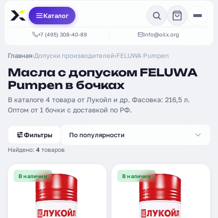
Каталог
+7 (495) 308-40-89
info@oilx.org
Главная
›
Допуски производителей
›
FELUWA Pumpen
Масла с допуском FELUWA
Pumpen в бочках
В каталоге 4 товара от Лукойл и др. Фасовка: 216,5 л.
Оптом от 1 бочки с доставкой по РФ.
Фильтры
По популярности
Найдено:
4
товаров
В наличии
В наличии