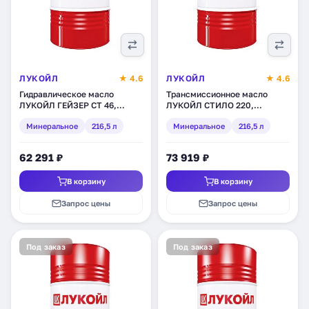
ЛУКОЙЛ
★ 4.6
ЛУКОЙЛ
★ 4.6
Гидравлическое масло
Трансмиссионное масло
ЛУКОЙЛ ГЕЙЗЕР СТ 46,
ЛУКОЙЛ СТИЛО 220,
минеральное, 216,5 л
минеральное, 216,5 л
Минеральное
216,5 л
Минеральное
216,5 л
(203951)
(132622)
62 291 ₽
73 919 ₽
В корзину
В корзину
Запрос цены
Запрос цены
Под заказ
Под заказ