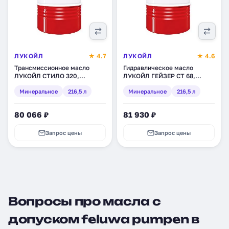
ЛУКОЙЛ
★ 4.7
ЛУКОЙЛ
★ 4.6
Трансмиссионное масло
Гидравлическое масло
ЛУКОЙЛ СТИЛО 320,
ЛУКОЙЛ ГЕЙЗЕР СТ 68,
минеральное, 216,5 л
минеральное, 216,5 л
Минеральное
216,5 л
Минеральное
216,5 л
(143936)
(203955)
80 066 ₽
81 930 ₽
Запрос цены
Запрос цены
Вопросы про масла с
допуском feluwa pumpen в