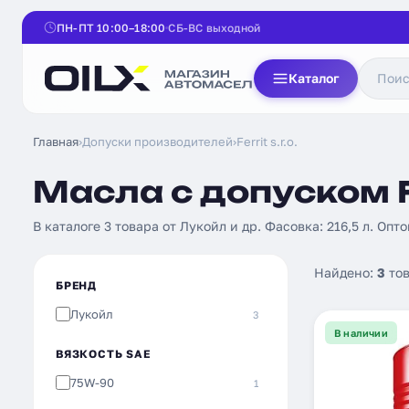
ПН-ПТ 10:00–18:00
СБ-ВС выходной
Каталог
Главная
›
Допуски производителей
›
Ferrit s.r.o.
Масла с допуском Fer
В каталоге 3 товара от Лукойл и др. Фасовка: 216,5 л. Опто
Найдено:
3
тов
БРЕНД
Лукойл
3
В наличии
ВЯЗКОСТЬ SAE
75W-90
1