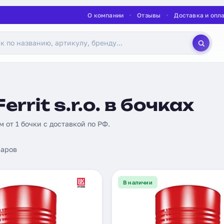
О компании
Отзывы
Доставка и опл
rit s.r.o. в бочках
м от 1 бочки с доставкой по РФ.
аров
В наличии