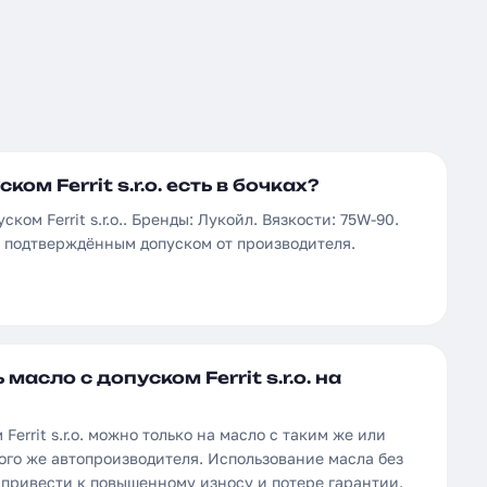
ом Ferrit s.r.o. есть в бочках?
ком Ferrit s.r.o.. Бренды: Лукойл. Вязкости: 75W-90.
с подтверждённым допуском от производителя.
асло с допуском Ferrit s.r.o. на
Ferrit s.r.o. можно только на масло с таким же или
ого же автопроизводителя. Использование масла без
 привести к повышенному износу и потере гарантии.