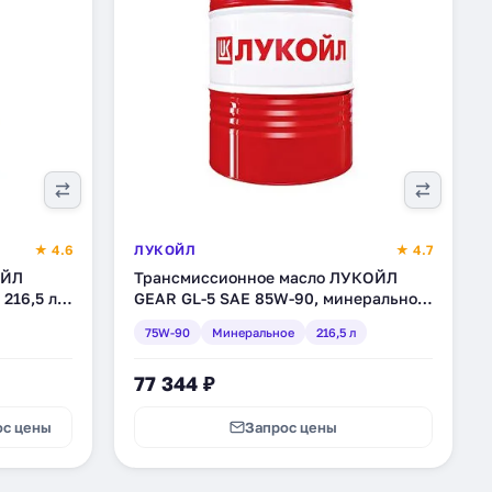
★ 4.6
ЛУКОЙЛ
★ 4.7
ОЙЛ
Трансмиссионное масло ЛУКОЙЛ
216,5 л
GEAR GL-5 SAE 85W-90, минеральное,
216,5 л (17722)
75W-90
Минеральное
216,5 л
77 344 ₽
ос цены
Запрос цены