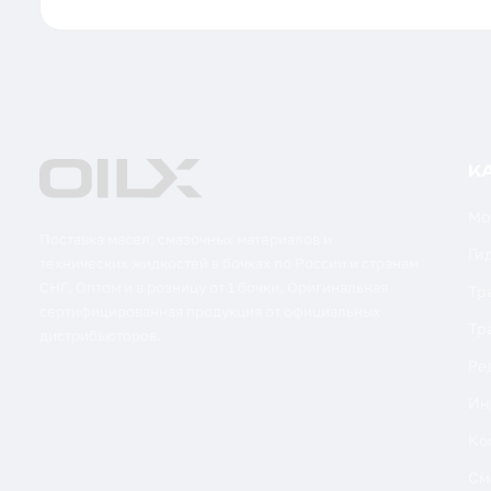
К
Мо
Поставка масел, смазочных материалов и
Ги
технических жидкостей в бочках по России и странам
СНГ. Оптом и в розницу от 1 бочки. Оригинальная
Тр
сертифицированная продукция от официальных
Тр
дистрибьюторов.
Ре
Ин
Ко
См