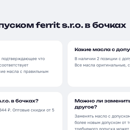
ском ferrit s.r.o. в бочках
Какие масла с допуск
ля, подтверждающее что
В наличии 2 позиции с допус
соответствует
Все масла оригинальные, 
ние масла с правильным
r.o. в бочках?
Можно ли заменить м
другое?
7 344 ₽. Оптовые скидки от 5
Заменять масло с допуском 
более новым допуском от т
требуемого допуска может