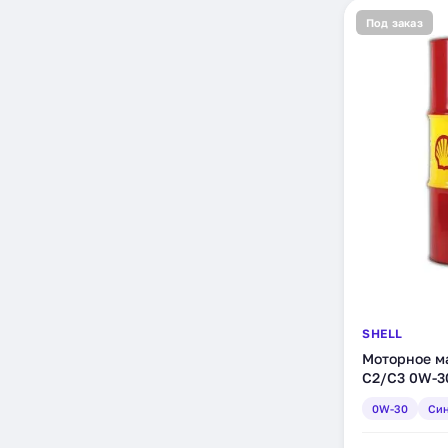
Под заказ
SHELL
Моторное ма
C2/C3 0W-30
(550044861
0W-30
Син