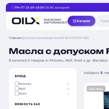
ПН-ПТ 10:00–18:00
СБ-ВС выходной
Каталог
Главная
›
Допуски производителей
›
Fiat 9.55535-DS1
Масла с допуском F
В каталоге 5 товаров от Motorex, Wolf, Shell и др. Фасовка:
Найдено:
5
тов
БРЕНД
Motorex
2
Wolf
2
Под заказ
Shell
1
ВЯЗКОСТЬ SAE