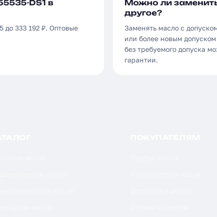
55535-DS1 в
Можно ли заменить 
другое?
5 до 333 192 ₽. Оптовые
Заменять масло с допуском
или более новым допуском 
без требуемого допуска м
гарантии.
АТАЛОГ
ПОКУПАТЕЛЯМ
торное масло
Подбор масла
дравлическое масло
Калькуляторы масла
ансмиссионное масло
Доставка и оплата
акторное масло
Отзывы клиентов