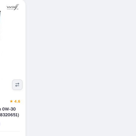
★ 4.6
h 0W-30
(8320651)