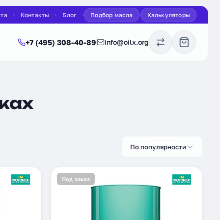
ата
Контакты
Блог
Подбор масла
Калькуляторы
+7 (495) 308-40-89
info@oilx.org
чках
По популярности
Под заказ