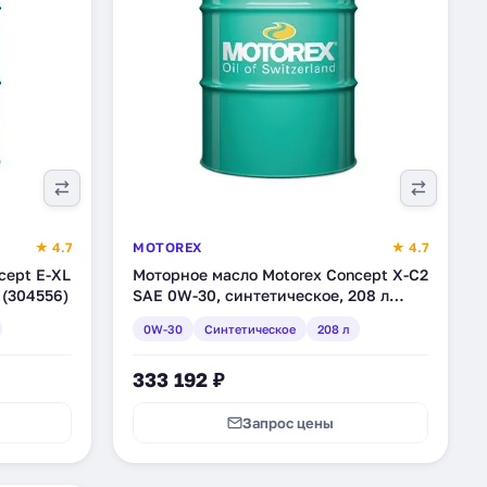
★ 4.7
MOTOREX
★ 4.7
cept E-XL
Моторное масло Motorex Concept X-C2
 (304556)
SAE 0W-30, синтетическое, 208 л
(304938)
0W-30
Синтетическое
208 л
333 192 ₽
Запрос цены