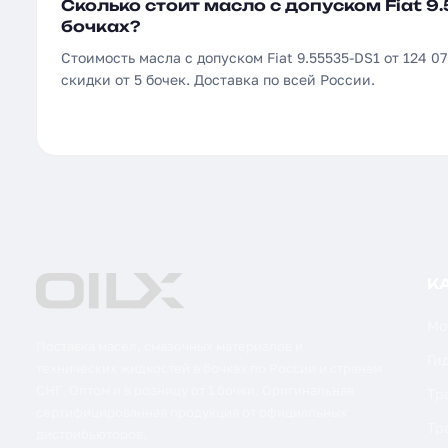
Сколько стоит масло с допуском Fiat 9.
бочках?
Стоимость масла с допуском Fiat 9.55535-DS1 от 124 07
скидки от 5 бочек. Доставка по всей России.
К
Мо
Поставка масел, смазочных материалов и
Ги
технических жидкостей в бочках по России и странам
СНГ. Оптом и в розницу от 1 бочки. Оригинальная
Тр
сертифицированная продукция от официальных
Тр
дистрибьюторов.