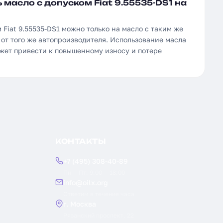
масло с допуском Fiat 9.55535-DS1 на
 Fiat 9.55535-DS1 можно только на масло с таким же
от того же автопроизводителя. Использование масла
ожет привести к повышенному износу и потере
КОНТАКТЫ
+7 (495) 308-40-89
Пн — Пт: 9:00 — 18:00
info@oilx.org
Ответим в течение часа
г. Москва
Рязанский проспект, 22