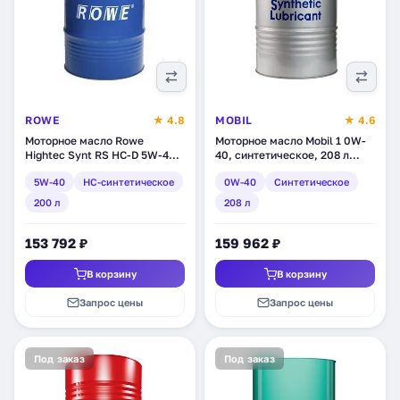
ROWE
★ 4.8
MOBIL
★ 4.6
Моторное масло Rowe
Моторное масло Mobil 1 0W-
Hightec Synt RS HC-D 5W-40,
40, синтетическое, 208 л
синтетическое, нс-
(152084)
5W-40
HC-синтетическое
0W-40
Синтетическое
синтетическое, 200 л (20163-
2000-99)
200 л
208 л
153 792 ₽
159 962 ₽
В корзину
В корзину
Запрос цены
Запрос цены
Под заказ
Под заказ