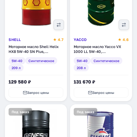
SHELL
★ 4.7
YACCO
★ 4.6
Моторное масло Shell Helix
Моторное масло Yacco VX
HX8 5W-40 SN Plus,
1000 LL 5W-40,
синтетическое, 209 л
синтетическое, 208 л (30236)
5W-40
Синтетическое
5W-40
Синтетическое
(550051527)
209 л
208 л
129 580 ₽
131 670 ₽
Запрос цены
Запрос цены
Под заказ
Под заказ