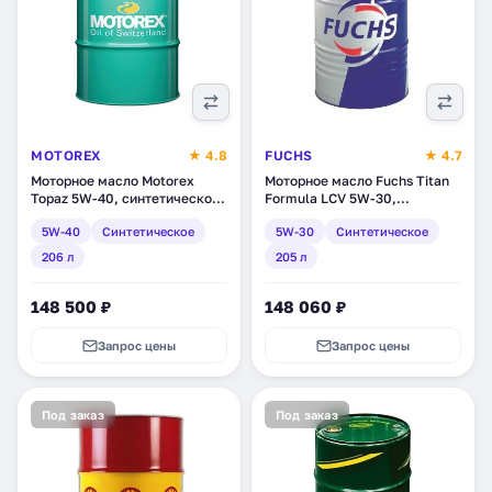
MOTOREX
★ 4.8
FUCHS
★ 4.7
Моторное масло Motorex
Моторное масло Fuchs Titan
Topaz 5W-40, синтетическое,
Formula LCV 5W-30,
206 л (303352)
синтетическое, 205 л
5W-40
Синтетическое
5W-30
Синтетическое
(2251100004)
206 л
205 л
148 500 ₽
148 060 ₽
Запрос цены
Запрос цены
Под заказ
Под заказ