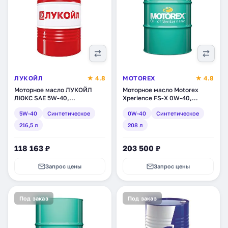
ЛУКОЙЛ
★ 4.8
MOTOREX
★ 4.8
Моторное масло ЛУКОЙЛ
Моторное масло Motorex
ЛЮКС SAE 5W-40,
Xperience FS-X 0W-40,
синтетическое, 216,5 л
синтетическое, 208 л
5W-40
Синтетическое
0W-40
Синтетическое
(207461)
(301020)
216,5 л
208 л
118 163 ₽
203 500 ₽
Запрос цены
Запрос цены
Под заказ
Под заказ