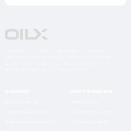
Поставка масел, смазочных материалов и технических
жидкостей в бочках по России и странам СНГ. Оптом и в
розницу от 1 бочки. Оригинальная сертифицированная
продукция от официальных дистрибьюторов.
КАТАЛОГ
ПОКУПАТЕЛЯМ
Моторное масло
Подбор масла
Гидравлическое масло
Калькуляторы масла
Трансмиссионное масло
Доставка и оплата