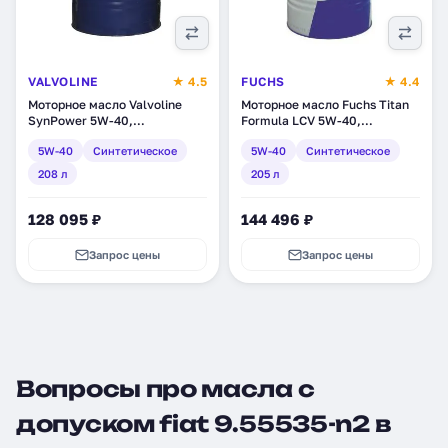
VALVOLINE
★ 4.5
FUCHS
★ 4.4
Моторное масло Valvoline
Моторное масло Fuchs Titan
SynPower 5W-40,
Formula LCV 5W-40,
синтетическое, 208 л
синтетическое, 205 л
5W-40
Синтетическое
5W-40
Синтетическое
(VE11278)
(2194400002)
208 л
205 л
128 095 ₽
144 496 ₽
Запрос цены
Запрос цены
Вопросы про масла с
допуском fiat 9.55535-n2 в