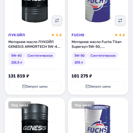
ЛУКОЙЛ
★ 4.6
FUCHS
★ 4.6
Моторное масло ЛУКОЙЛ
Моторное масло Fuchs Titan
GENESIS ARMORTECH 5W-40,
Supersyn 5W-50,
синтетическое, 216,5 л
синтетическое, 205 л
5W-40
Синтетическое
5W-50
Синтетическое
(1539431)
(600641467)
216,5 л
205 л
131 819 ₽
181 275 ₽
Запрос цены
Запрос цены
Под заказ
Под заказ