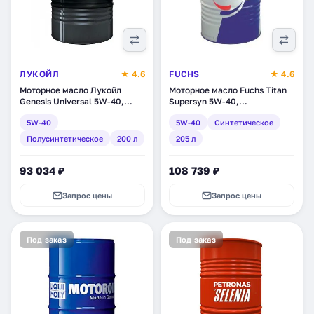
ЛУКОЙЛ
★ 4.6
FUCHS
★ 4.6
Моторное масло Лукойл
Моторное масло Fuchs Titan
Genesis Universal 5W-40,
Supersyn 5W-40,
полусинтетическое, 200 л
синтетическое, 205 л
5W-40
5W-40
Синтетическое
(3148640)
(1770600002)
Полусинтетическое
200 л
205 л
93 034 ₽
108 739 ₽
Запрос цены
Запрос цены
Под заказ
Под заказ