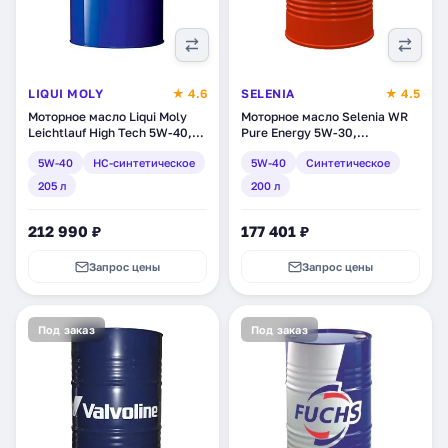
LIQUI MOLY
★ 4.6
SELENIA
★ 4.5
Моторное масло Liqui Moly
Моторное масло Selenia WR
Leichtlauf High Tech 5W-40,
Pure Energy 5W-30,
HC-синтетическое, 205 л
синтетическое, 200 л
5W-40
HC-синтетическое
5W-40
Синтетическое
(3869)
(14121100)
205 л
200 л
212 990 ₽
177 401 ₽
Запрос цены
Запрос цены
Под заказ
Под заказ