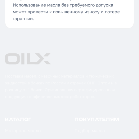
Использование масла без требуемого допуска
может привести к повышенному износу и потере
гарантии.
Поставка масел, смазочных материалов и технических
жидкостей в бочках по России и странам СНГ. Оптом и в
розницу от 1 бочки. Оригинальная сертифицированная
продукция от официальных дистрибьюторов.
КАТАЛОГ
ПОКУПАТЕЛЯМ
Моторное масло
Подбор масла