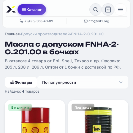
Каталог
+7 (495) 308-40-89
info@oilx.org
Главная
›
Допуски производителей
›
FNHA-2-C.201.00
Масла с допуском FNHA-2-
C.201.00 в бочках
В каталоге 4 товара от Eni, Shell, Texaco и др. Фасовка:
205 л, 208 л, 209 л. Оптом от 1 бочки с доставкой по РФ.
Фильтры
По популярности
Найдено:
4
товаров
В наличии
Под заказ