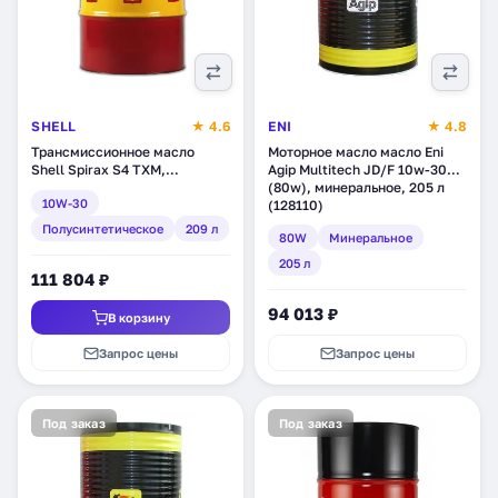
SHELL
★ 4.6
ENI
★ 4.8
Трансмиссионное масло
Моторное масло масло Eni
Shell Spirax S4 TXM,
Agip Multitech JD/F 10w-30
полусинтетическое, 209 л
(80w), минеральное, 205 л
10W-30
(550031650)
(128110)
Полусинтетическое
209 л
80W
Минеральное
205 л
111 804 ₽
94 013 ₽
В корзину
Запрос цены
Запрос цены
Под заказ
Под заказ