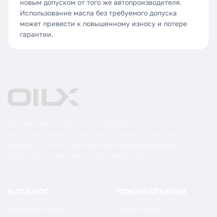
новым допуском от того же автопроизводителя.
Использование масла без требуемого допуска
может привести к повышенному износу и потере
гарантии.
Поставка масел, смазочных материалов и технических
жидкостей в бочках по России и странам СНГ. Оптом и в
розницу от 1 бочки. Оригинальная сертифицированная
продукция от официальных дистрибьюторов.
КАТАЛОГ
ПОКУПАТЕЛЯМ
Моторное масло
Подбор масла