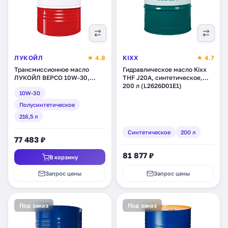
ЛУКОЙЛ
★ 4.8
KIXX
★ 4.7
Трансмиссионное масло
Гидравлическое масло Kixx
ЛУКОЙЛ ВЕРСО 10W-30,
THF J20A, синтетическое,
полусинтетическое, 216,5 л
200 л (L2626D01E1)
10W-30
(212621)
Полусинтетическое
216,5 л
Синтетическое
200 л
77 483 ₽
81 877 ₽
В корзину
Запрос цены
Запрос цены
Под заказ
Под заказ