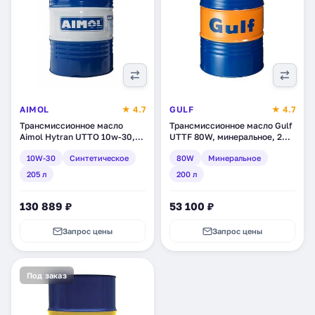
AIMOL
★ 4.7
GULF
★ 4.7
Трансмиссионное масло
Трансмиссионное масло Gulf
Aimol Hytran UTTO 10w-30,
UTTF 80W, минеральное, 200
синтетическое, 205 л (55068)
л (120280501138)
10W-30
Синтетическое
80W
Минеральное
205 л
200 л
130 889 ₽
53 100 ₽
Запрос цены
Запрос цены
Под заказ