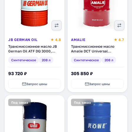
JB GERMAN OIL
★ 4.8
AMALIE
★ 4.7
Трансмиссионное масло JB
Трансмиссионное масло
German Oil ATF DQ 3000,
Amalie DCT Universal
синтетическое, 208 л
Synthetic (DSG) Fluid,
Синтетическое
208 л
Синтетическое
208 л
(4027311007395)
синтетическое, 208 л (160-
62893-05)
93 720 ₽
305 850 ₽
Запрос цены
Запрос цены
Под заказ
Под заказ