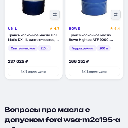
UNIL
★ 4.7
ROWE
★ 4.4
Трансмиссионное масло Unil
Трансмиссионное масло
Matic DX III, синтетическое,
Rowe Hightec ATF 9000,
210 л (210038-68)
гидрокрекинг,
Синтетическое
210 л
Гидрокрекинг
200 л
синтетическое, 200 л (25020-
2000-99)
137 025 ₽
166 151 ₽
Запрос цены
Запрос цены
Вопросы про масла с
допуском ford wsa-m2c195-a