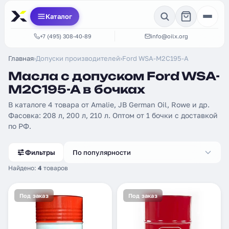
Каталог
+7 (495) 308-40-89
info@oilx.org
Главная
›
Допуски производителей
›
Ford WSA-M2C195-A
Масла с допуском Ford WSA-
M2C195-A в бочках
В каталоге 4 товара от Amalie, JB German Oil, Rowe и др.
Фасовка: 208 л, 200 л, 210 л. Оптом от 1 бочки с доставкой
по РФ.
Фильтры
По популярности
Найдено:
4
товаров
Под заказ
Под заказ