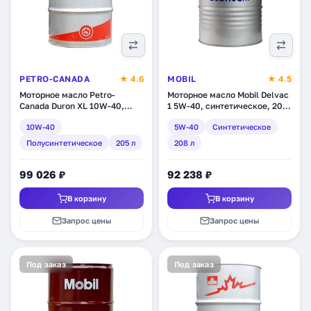
PETRO-CANADA
★ 4.6
MOBIL
★ 4.5
Моторное масло Petro-
Моторное масло Mobil Delvac
Canada Duron XL 10W-40,
1 5W-40, синтетическое, 208
полусинтетическое, 205 л
л (141551)
10W-40
5W-40
Синтетическое
(DXL14DRM)
Полусинтетическое
205 л
208 л
99 026 ₽
92 238 ₽
В корзину
В корзину
Запрос цены
Запрос цены
Под заказ
Под заказ