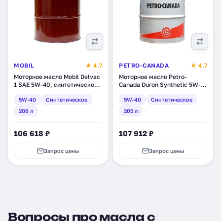
MOBIL
★ 4.7
PETRO-CANADA
★ 4.7
Моторное масло Mobil Delvac
Моторное масло Petro-
1 SAE 5W-40, синтетическое,
Canada Duron Synthetic 5W-
208 л (153543)
40, синтетическое, 205 л
5W-40
Синтетическое
5W-40
Синтетическое
(DUSYN54DRM)
208 л
205 л
106 618 ₽
107 912 ₽
Запрос цены
Запрос цены
Вопросы про масла с