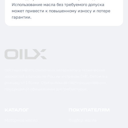
Использование масла без требуемого допуска
может привести к повышенному износу и потере
гарантии.
Поставка масел, смазочных материалов и технических
жидкостей в бочках по России и странам СНГ. Оптом и в
розницу от 1 бочки. Оригинальная сертифицированная
продукция от официальных дистрибьюторов.
КАТАЛОГ
ПОКУПАТЕЛЯМ
Моторное масло
Подбор масла