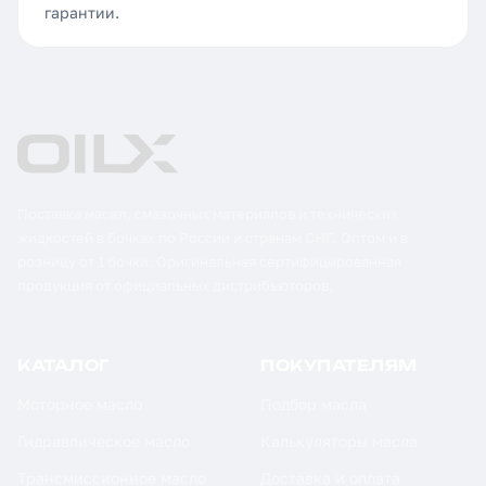
гарантии.
Поставка масел, смазочных материалов и технических
жидкостей в бочках по России и странам СНГ. Оптом и в
розницу от 1 бочки. Оригинальная сертифицированная
продукция от официальных дистрибьюторов.
КАТАЛОГ
ПОКУПАТЕЛЯМ
Моторное масло
Подбор масла
Гидравлическое масло
Калькуляторы масла
Трансмиссионное масло
Доставка и оплата