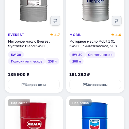
EVEREST
★ 4.7
MOBIL
★ 4.6
Моторное масло Everest
Моторное масло Mobil 1 X1
Synthetic Blend 5W-30,
5W-30, синтетическое, 208 л
полусинтетическое, 208 л
(152102)
5W-30
5W-30
Синтетическое
(FP53000EV055SB)
Полусинтетическое
208 л
208 л
185 900 ₽
161 392 ₽
Запрос цены
Запрос цены
Под заказ
Под заказ