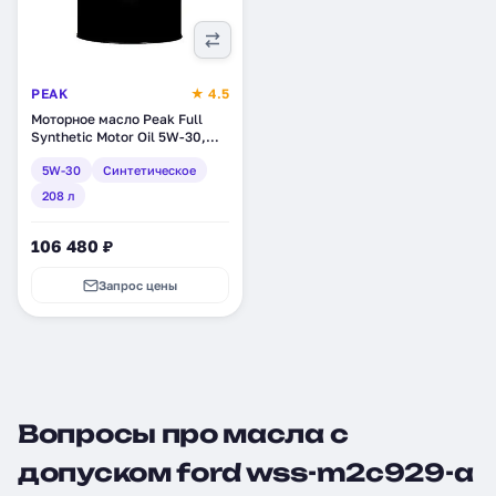
PEAK
★ 4.5
Моторное масло Peak Full
Synthetic Motor Oil 5W-30,
синтетическое, 208 л
5W-30
Синтетическое
(7020024)
208 л
106 480 ₽
Запрос цены
Вопросы про масла с
допуском ford wss-m2c929-a