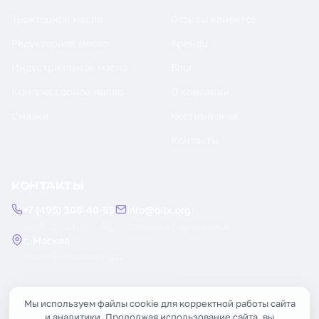
Тракторное масло
Отзывы клиентов
Редукторное масло
Бренды
Индустриальное масло
Блог
Компрессорное масло
О компании
Смазки
Честный знак
Контакты
КОНТАКТЫ
+7 (495) 308-40-89
info@oilx.org
Пн — Пт: 9:00 — 18:00
Ответим в течение часа
г. Москва
Рязанский проспект, 22
Заказать обратный звонок
Мы используем файлы cookie для корректной работы сайта
и аналитики. Продолжая использование сайта, вы