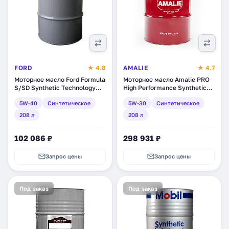
FORD
★ 4.8
AMALIE
★ 4.7
Моторное масло Ford Formula
Моторное масло Amalie PRO
S/SD Synthetic Technology
High Performance Synthetic
Motor Oil 5W-40,
5W-30, синтетическое, 208 л
5W-40
Синтетическое
5W-30
Синтетическое
синтетическое, 208 л
(160-75663-05)
(14E9CE)
208 л
208 л
102 086 ₽
298 931 ₽
Запрос цены
Запрос цены
Под заказ
Под заказ