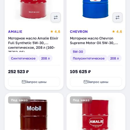
AMALIE
★ 4.6
CHEVRON
★ 4.6
Моторное масло Amalie Elixir
Моторное масло Chevron
Full Synthetic 5W-30,
Supreme Motor Oil 5W-30,
синтетическое, 208 л (160-
полусинтетическое, 208 л
5W-30
75763-05)
(220013981)
Синтетическое
208 л
Полусинтетическое
208 л
252 523 ₽
105 625 ₽
Запрос цены
Запрос цены
Под заказ
Под заказ