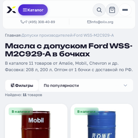
Каталог
+7 (495) 308-40-89
info@oilx.org
Главная
›
Допуски производителей
›
Ford WSS-M2C929-A
Масла с допуском Ford WSS-
M2C929-A в бочках
В каталоге 11 товаров от Amalie, Mobil, Chevron и др.
Фасовка: 208 л, 200 л. Оптом от 1 бочки с доставкой по РФ.
Фильтры
По популярности
Найдено:
11
товаров
В наличии
В наличии