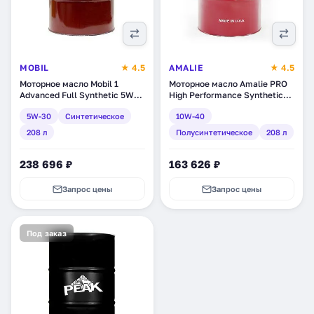
MOBIL
★ 4.5
AMALIE
★ 4.5
Моторное масло Mobil 1
Моторное масло Amalie PRO
Advanced Full Synthetic 5W-
High Performance Synthetic
30, синтетическое, 208 л
10W-40, полусинтетическое,
5W-30
Синтетическое
10W-40
(145503)
208 л (160-75683-05)
208 л
Полусинтетическое
208 л
238 696 ₽
163 626 ₽
Запрос цены
Запрос цены
Под заказ