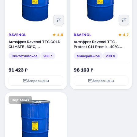
RAVENOL
★ 4.8
RAVENOL
★ 4.7
Антифриз Ravenol TTC COLD
Антифриз Ravenol TTC -
CLIMATE -60°C,
Protect C11 Premix -40ºC,
синтетическое, 208 л
минеральное, 208 л (1410105-
Синтетическое
208 л
Минеральное
208 л
(1410140-208)
208)
91 423 ₽
96 163 ₽
Запрос цены
Запрос цены
Под заказ