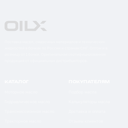
Поставка масел, смазочных материалов и технических
жидкостей в бочках по России и странам СНГ. Оптом и в
розницу от 1 бочки. Оригинальная сертифицированная
продукция от официальных дистрибьюторов.
КАТАЛОГ
ПОКУПАТЕЛЯМ
Моторное масло
Подбор масла
Гидравлическое масло
Калькуляторы масла
Трансмиссионное масло
Доставка и оплата
Тракторное масло
Отзывы клиентов