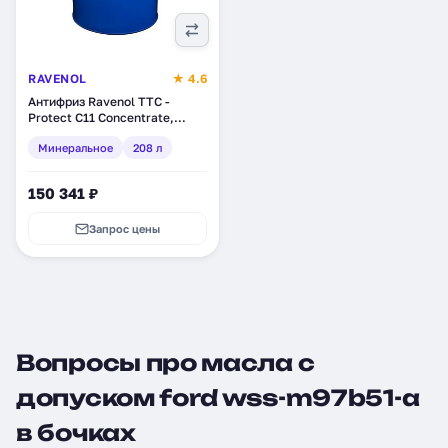
RAVENOL
★ 4.6
Антифриз Ravenol TTC -
Protect C11 Concentrate,
минеральное, 208 л (1410100-
Минеральное
208 л
208)
150 341 ₽
Запрос цены
Вопросы про масла с
допуском ford wss-m97b51-a
в бочках