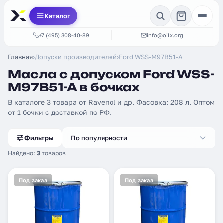
Каталог
+7 (495) 308-40-89
info@oilx.org
Главная
›
Допуски производителей
›
Ford WSS-M97B51-A
Масла с допуском Ford WSS-
M97B51-A в бочках
В каталоге 3 товара от Ravenol и др. Фасовка: 208 л. Оптом
от 1 бочки с доставкой по РФ.
Фильтры
По популярности
Найдено:
3
товаров
Под заказ
Под заказ