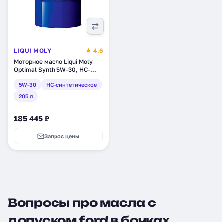
LIQUI MOLY
★ 4.6
Моторное масло Liqui Moly
Optimal Synth 5W-30, HC-
синтетическое, 205 л (2347D)
5W-30
HC-синтетическое
205 л
185 445 ₽
Запрос цены
Вопросы про масла с
допуском ford в бочках