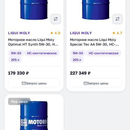
LIQUI MOLY
★ 4.9
LIQUI MOLY
★ 4.7
Моторное масло Liqui Moly
Моторное масло Liqui Moly
Optimal HT Synth 5W-30, HC-
Special Tec AA 5W-30, HC-
синтетическое, 205 л (39004)
синтетическое, 205 л (7518)
5W-30
HC-синтетическое
5W-30
HC-синтетическое
205 л
205 л
179 330 ₽
227 349 ₽
Запрос цены
Запрос цены
Под заказ