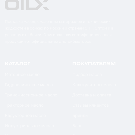
Поставка масел, смазочных материалов и технических
жидкостей в бочках по России и странам СНГ. Оптом и в
розницу от 1 бочки. Оригинальная сертифицированная
продукция от официальных дистрибьюторов.
КАТАЛОГ
ПОКУПАТЕЛЯМ
Моторное масло
Подбор масла
Гидравлическое масло
Калькуляторы масла
Трансмиссионное масло
Доставка и оплата
Тракторное масло
Отзывы клиентов
Редукторное масло
Бренды
Индустриальное масло
Блог