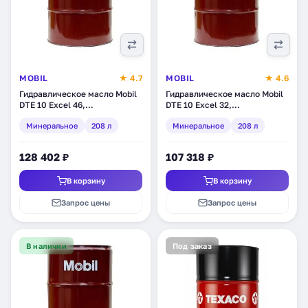
MOBIL
★ 4.7
MOBIL
★ 4.6
Гидравлическое масло Mobil
Гидравлическое масло Mobil
DTE 10 Excel 46,
DTE 10 Excel 32,
минеральное, 208 л (150657)
минеральное, 208 л (150653)
Минеральное
208 л
Минеральное
208 л
128 402 ₽
107 318 ₽
В корзину
В корзину
Запрос цены
Запрос цены
В наличии
Под заказ