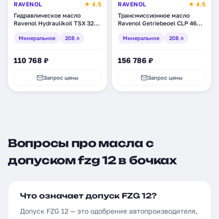
RAVENOL
★ 4.5
RAVENOL
★ 4.5
Гидравлическое масло
Трансмиссионное масло
Ravenol Hydraulikoil TSX 32,
Ravenol Getriebeoel CLP 460,
минеральное, 208 л (1323204-
минеральное, 208 л (1332111-
Минеральное
208 л
Минеральное
208 л
208)
208)
110 768 ₽
156 786 ₽
Запрос цены
Запрос цены
Вопросы про масла с
допуском fzg 12 в бочках
Что означает допуск FZG 12?
Допуск FZG 12 — это одобрение автопроизводителя,