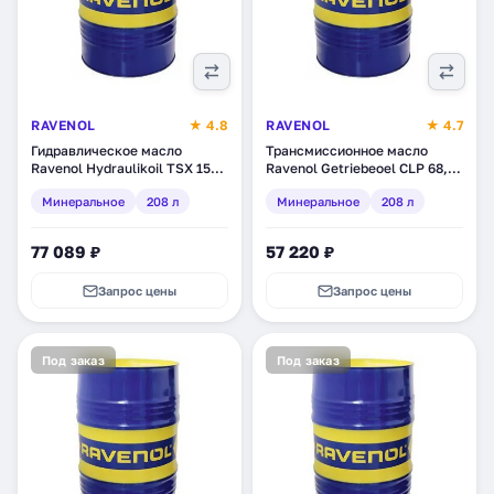
RAVENOL
★ 4.8
RAVENOL
★ 4.7
Гидравлическое масло
Трансмиссионное масло
Ravenol Hydraulikoil TSX 15
Ravenol Getriebeoel CLP 68,
(HVLP), минеральное, 208 л
минеральное, 208 л (1332106-
Минеральное
208 л
Минеральное
208 л
(1323202-208)
208)
77 089 ₽
57 220 ₽
Запрос цены
Запрос цены
Под заказ
Под заказ