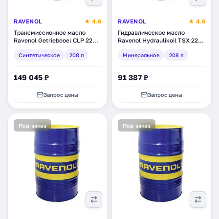
RAVENOL
★ 4.6
RAVENOL
★ 4.6
Трансмиссионное масло
Гидравлическое масло
Ravenol Getriebeoel CLP 220,
Ravenol Hydraulikoil TSX 22
синтетическое, 208 л
(HVLP), минеральное, 208 л
Синтетическое
208 л
Минеральное
208 л
(1332109-208)
(1323203-208)
149 045 ₽
91 387 ₽
Запрос цены
Запрос цены
Под заказ
Под заказ