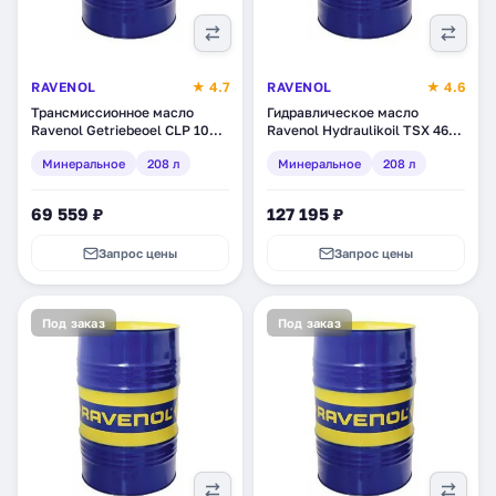
RAVENOL
★ 4.7
RAVENOL
★ 4.6
Трансмиссионное масло
Гидравлическое масло
Ravenol Getriebeoel CLP 100,
Ravenol Hydraulikoil TSX 46,
минеральное, 208 л (1332107-
минеральное, 208 л (1323205-
Минеральное
208 л
Минеральное
208 л
208)
208)
69 559 ₽
127 195 ₽
Запрос цены
Запрос цены
Под заказ
Под заказ