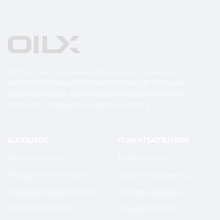
Поставка масел, смазочных материалов и технических
жидкостей в бочках по России и странам СНГ. Оптом и в
розницу от 1 бочки. Оригинальная сертифицированная
продукция от официальных дистрибьюторов.
КАТАЛОГ
ПОКУПАТЕЛЯМ
Моторное масло
Подбор масла
Гидравлическое масло
Калькуляторы масла
Трансмиссионное масло
Доставка и оплата
Тракторное масло
Отзывы клиентов