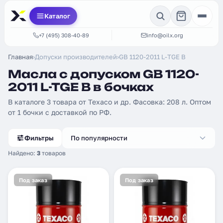
Каталог
+7 (495) 308-40-89
info@oilx.org
Главная
›
Допуски производителей
›
GB 1120-2011 L-TGE B
Масла с допуском GB 1120-
2011 L-TGE B в бочках
В каталоге 3 товара от Texaco и др. Фасовка: 208 л. Оптом
от 1 бочки с доставкой по РФ.
Фильтры
По популярности
Найдено:
3
товаров
Под заказ
Под заказ