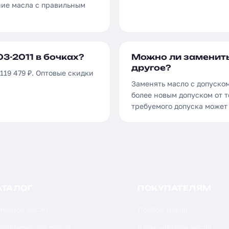
ние масла с правильным
3-2011 в бочках?
Можно ли заменить
другое?
 119 479 ₽. Оптовые скидки
Заменять масло с допуском
более новым допуском от т
требуемого допуска может
АТАЛОГ
ПОКУПАТЕЛЯМ
торное масло
Подбор масла
дравлическое масло
Калькуляторы масла