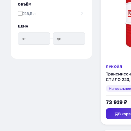
ОБЪЁМ
216,5 л
7
ЦЕНА
—
ЛУКОЙЛ
Трансмисси
СТИЛО 220, 
(132622)
Минеральное
73 919 ₽
В корз