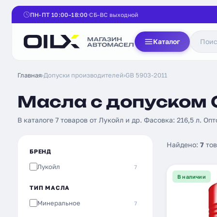
ПН-ПТ 10:00–18:00
СБ-ВС выходной
Каталог
Главная
›
Допуски производителей
›
GB 5903-2011
Масла с допуском G
В каталоге 7 товаров от Лукойл и др. Фасовка: 216,5 л. Опт
Найдено:
7
тов
БРЕНД
Лукойл
7
В наличии
ТИП МАСЛА
Минеральное
7