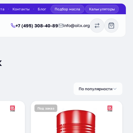
ата
Контакты
Блог
Подбор масла
Калькуляторы
+7 (495) 308-40-89
info@oilx.org
х
По популярности
Под заказ