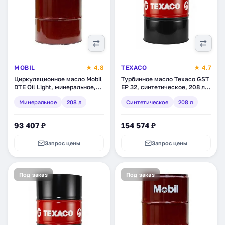
MOBIL
★ 4.8
TEXACO
★ 4.7
Циркуляционное масло Mobil
Турбинное масло Texaco GST
DTE Oil Light, минеральное,
EP 32, синтетическое, 208 л
208 л (154237)
(803139DEE)
Минеральное
208 л
Синтетическое
208 л
93 407 ₽
154 574 ₽
Запрос цены
Запрос цены
Под заказ
Под заказ