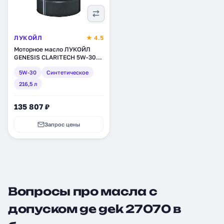
ЛУКОЙЛ
★ 4.5
Моторное масло ЛУКОЙЛ
GENESIS CLARITECH 5W-30,
синтетическое, 216,5 л
5W-30
Синтетическое
(1538779)
216,5 л
135 807 ₽
Запрос цены
Вопросы про масла с
допуском ge gek 27070 в