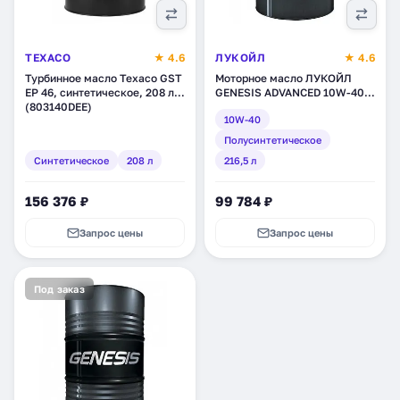
TEXACO
★ 4.6
ЛУКОЙЛ
★ 4.6
Турбинное масло Texaco GST
Моторное масло ЛУКОЙЛ
EP 46, синтетическое, 208 л
GENESIS ADVANCED 10W-40,
(803140DEE)
полусинтетическое, 216,5 л
10W-40
(3048586)
Полусинтетическое
Синтетическое
208 л
216,5 л
156 376 ₽
99 784 ₽
Запрос цены
Запрос цены
Под заказ