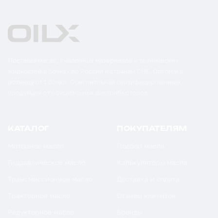
Поставка масел, смазочных материалов и технических
жидкостей в бочках по России и странам СНГ. Оптом и в
розницу от 1 бочки. Оригинальная сертифицированная
продукция от официальных дистрибьюторов.
КАТАЛОГ
ПОКУПАТЕЛЯМ
Моторное масло
Подбор масла
Гидравлическое масло
Калькуляторы масла
Трансмиссионное масло
Доставка и оплата
Тракторное масло
Отзывы клиентов
Редукторное масло
Бренды