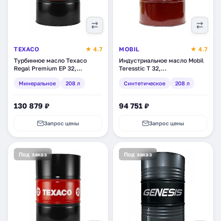
TEXACO
★ 4.7
MOBIL
★ 4.7
Турбинное масло Texaco
Индустриальное масло Mobil
Regal Premium EP 32,
Teresstic T 32,
минеральное, 208 л
синтетическое, 208 л
Минеральное
208 л
Синтетическое
208 л
(833426DEE)
(145182)
130 879 ₽
94 751 ₽
Запрос цены
Запрос цены
Под заказ
Под заказ