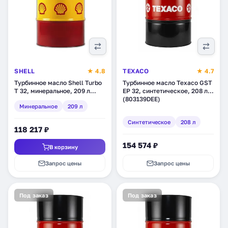
SHELL
★ 4.8
TEXACO
★ 4.7
Турбинное масло Shell Turbo
Турбинное масло Texaco GST
T 32, минеральное, 209 л
EP 32, синтетическое, 208 л
(550013826)
(803139DEE)
Минеральное
209 л
Синтетическое
208 л
118 217 ₽
154 574 ₽
В корзину
Запрос цены
Запрос цены
Под заказ
Под заказ