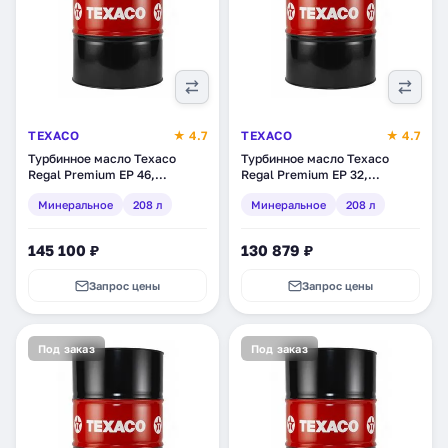
TEXACO
★ 4.7
TEXACO
★ 4.7
Турбинное масло Texaco
Турбинное масло Texaco
Regal Premium EP 46,
Regal Premium EP 32,
минеральное, 208 л
минеральное, 208 л
Минеральное
208 л
Минеральное
208 л
(833427DEE)
(833426DEE)
145 100 ₽
130 879 ₽
Запрос цены
Запрос цены
Под заказ
Под заказ