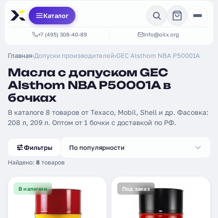
Каталог
+7 (495) 308-40-89
info@oilx.org
Главная
›
Допуски производителей
›
GEC Alsthom NBA P50001A
Масла с допуском GEC
Alsthom NBA P50001A в
бочках
В каталоге 8 товаров от Texaco, Mobil, Shell и др. Фасовка:
208 л, 209 л. Оптом от 1 бочки с доставкой по РФ.
Фильтры
По популярности
Найдено:
8
товаров
В наличии
Под заказ