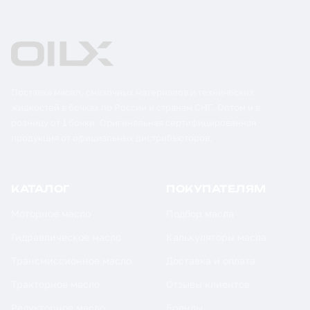
Поставка масел, смазочных материалов и технических
жидкостей в бочках по России и странам СНГ. Оптом и в
розницу от 1 бочки. Оригинальная сертифицированная
продукция от официальных дистрибьюторов.
КАТАЛОГ
ПОКУПАТЕЛЯМ
Моторное масло
Подбор масла
Гидравлическое масло
Калькуляторы масла
Трансмиссионное масло
Доставка и оплата
Тракторное масло
Отзывы клиентов
Редукторное масло
Бренды