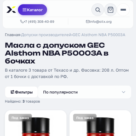
Каталог
+7 (495) 308-40-89
info@oilx.org
Главная
›
Допуски производителей
›
GEC Alsthom NBA P50003A
Масла с допуском GEC
Alsthom NBA P50003A в
бочках
В каталоге 3 товара от Texaco и др. Фасовка: 208 л. Оптом
от 1 бочки с доставкой по РФ.
Фильтры
По популярности
Найдено:
3
товаров
Под заказ
Под заказ