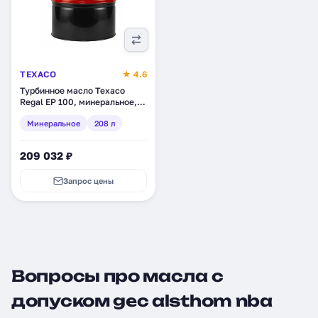
TEXACO
★ 4.6
Турбинное масло Texaco
Regal EP 100, минеральное,
208 л (833133DEE)
Минеральное
208 л
209 032 ₽
Запрос цены
Вопросы про масла с
допуском gec alsthom nba