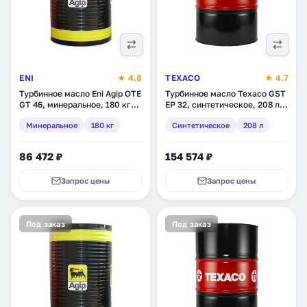
ENI
★ 4.8
TEXACO
★ 4.7
Турбинное масло Eni Agip OTE
Турбинное масло Texaco GST
GT 46, минеральное, 180 кг
EP 32, синтетическое, 208 л
(261611)
(803139DEE)
Минеральное
180 кг
Синтетическое
208 л
86 472 ₽
154 574 ₽
Запрос цены
Запрос цены
Под заказ
Под заказ