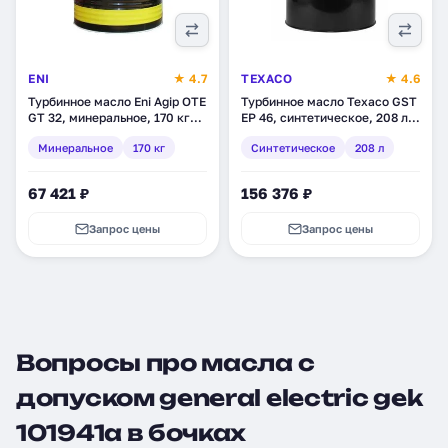
ENI
★ 4.7
TEXACO
★ 4.6
Турбинное масло Eni Agip OTE
Турбинное масло Texaco GST
GT 32, минеральное, 170 кг
EP 46, синтетическое, 208 л
(775511)
(803140DEE)
Минеральное
170 кг
Синтетическое
208 л
67 421 ₽
156 376 ₽
Запрос цены
Запрос цены
Вопросы про масла с
допуском general electric gek
101941a в бочках