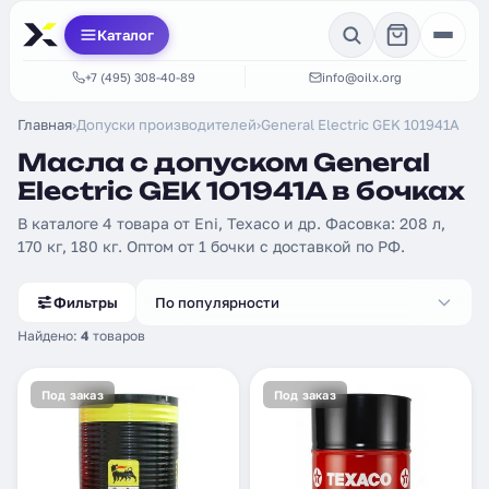
Каталог
+7 (495) 308-40-89
info@oilx.org
Главная
›
Допуски производителей
›
General Electric GEK 101941A
Масла с допуском General
Electric GEK 101941A в бочках
В каталоге 4 товара от Eni, Texaco и др. Фасовка: 208 л,
170 кг, 180 кг. Оптом от 1 бочки с доставкой по РФ.
Фильтры
По популярности
Найдено:
4
товаров
Под заказ
Под заказ