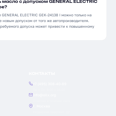
 масло с допуском GENERAL ELECTRIC
ое?
м GENERAL ELECTRIC GEK-24138 I можно только на
е новым допуском от того же автопроизводителя.
требуемого допуска может привести к повышенному
КОНТАКТЫ
+7 (495) 308-40-89
Пн — Пт: 9:00 — 18:00
info@oilx.org
Ответим в течение часа
г. Москва
Рязанский проспект, 22