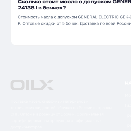
Сколько стоит масло с допуском GENER
24138 I в бочках?
Стоимость масла с допуском GENERAL ELECTRIC GEK-241
₽. Оптовые скидки от 5 бочек. Доставка по всей России
К
Мо
Поставка масел, смазочных материалов и
Ги
технических жидкостей в бочках по России и странам
СНГ. Оптом и в розницу от 1 бочки. Оригинальная
Тр
сертифицированная продукция от официальных
Тр
дистрибьюторов.