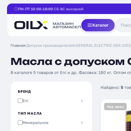
ПН-ПТ 10:00–18:00
СБ-ВС выходной
Каталог
Главная
›
Допуски производителей
›
GENERAL ELECTRIC GEK-2413
Масла с допуском G
В каталоге 5 товаров от Eni и др. Фасовка: 180 кг. Оптом о
Найдено:
5
тов
БРЕНД
Eni
5
Под заказ
ТИП МАСЛА
Минеральное
5