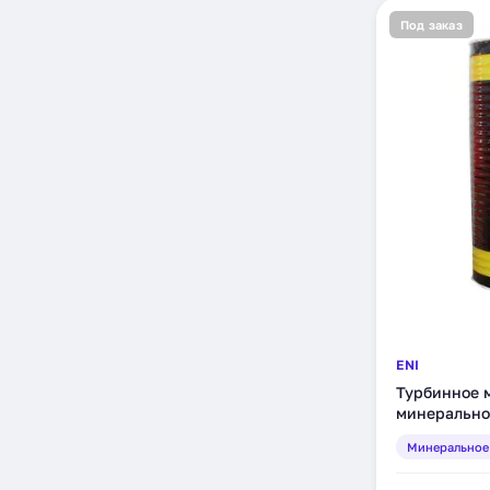
Под заказ
ENI
Турбинное м
минеральное
Минеральное