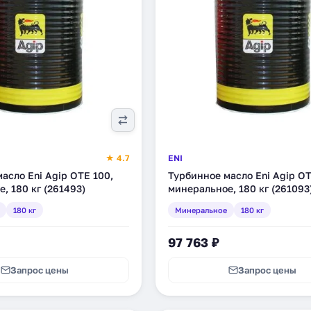
★ 4.7
ENI
асло Eni Agip OTE 100,
Турбинное масло Eni Agip OT
, 180 кг (261493)
минеральное, 180 кг (261093
180 кг
Минеральное
180 кг
97 763 ₽
Запрос цены
Запрос цены