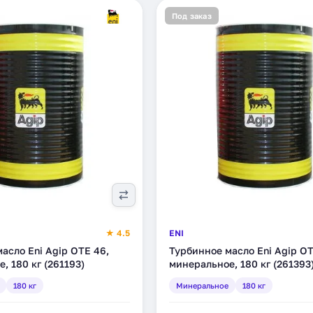
Под заказ
★ 4.5
ENI
асло Eni Agip OTE 46,
Турбинное масло Eni Agip OT
, 180 кг (261193)
минеральное, 180 кг (261393
180 кг
Минеральное
180 кг