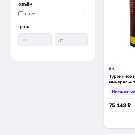
ОБЪЁМ
180 кг
5
ЦЕНА
—
ENI
Турбинное м
минеральное
Минеральное
75 143 ₽