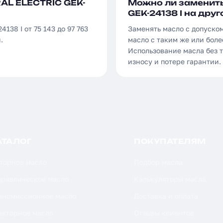
AL ELECTRIC GEK-
Можно ли заменить
GEK-24138 I на друг
38 I от 75 143 до 97 763
Заменять масло с допуско
.
масло с таким же или боле
Использование масла без 
износу и потере гарантии.
АТАЛОГ
ПОКУПАТЕЛЯМ
торное масло
Подбор масла
дравлическое масло
Калькуляторы масла
ансмиссионное масло
Доставка и оплата
акторное масло
Отзывы клиентов