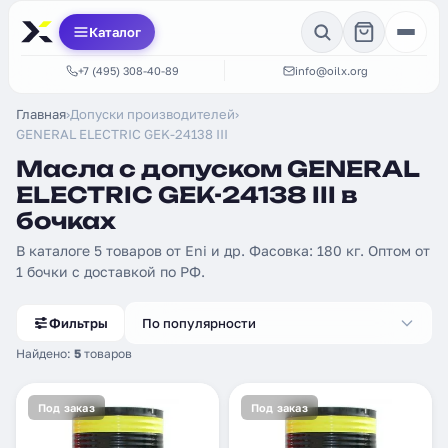
Каталог
+7 (495) 308-40-89
info@oilx.org
Главная
›
Допуски производителей
›
GENERAL ELECTRIC GEK-24138 III
Масла с допуском GENERAL
ELECTRIC GEK-24138 III в
бочках
В каталоге 5 товаров от Eni и др. Фасовка: 180 кг. Оптом от
1 бочки с доставкой по РФ.
Фильтры
По популярности
Найдено:
5
товаров
Под заказ
Под заказ