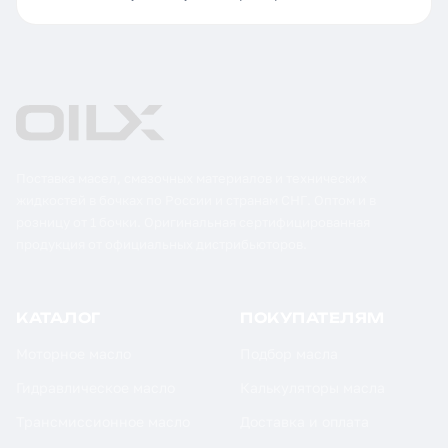
Поставка масел, смазочных материалов и технических
жидкостей в бочках по России и странам СНГ. Оптом и в
розницу от 1 бочки. Оригинальная сертифицированная
продукция от официальных дистрибьюторов.
КАТАЛОГ
ПОКУПАТЕЛЯМ
Моторное масло
Подбор масла
Гидравлическое масло
Калькуляторы масла
Трансмиссионное масло
Доставка и оплата