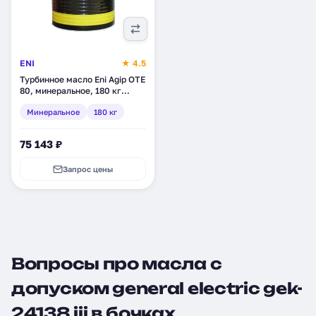
ENI
★ 4.5
Турбинное масло Eni Agip OTE
80, минеральное, 180 кг
(261393)
Минеральное
180 кг
75 143 ₽
Запрос цены
Вопросы про масла с
допуском general electric gek-
24138 iii в бочках