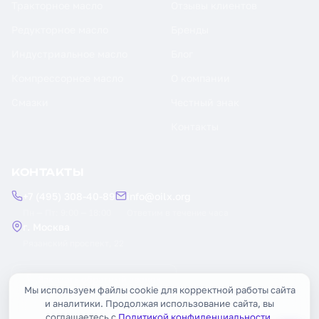
Тракторное масло
Отзывы клиентов
Редукторное масло
Бренды
Индустриальное масло
Блог
Компрессорное масло
О компании
Смазки
Честный знак
Контакты
КОНТАКТЫ
+7 (495) 308-40-89
info@oilx.org
Пн — Пт: 9:00 — 18:00
Ответим в течение часа
г. Москва
Рязанский проспект, 22
Заказать обратный звонок
Мы используем файлы cookie для корректной работы сайта
и аналитики. Продолжая использование сайта, вы
соглашаетесь с
Политикой конфиденциальности
.