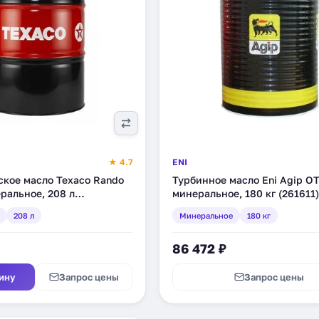
★ 4.7
ENI
ское масло Texaco Rando
Турбинное масло Eni Agip OT
ральное, 208 л
минеральное, 180 кг (261611)
)
208 л
Минеральное
180 кг
86 472 ₽
ину
Запрос цены
Запрос цены