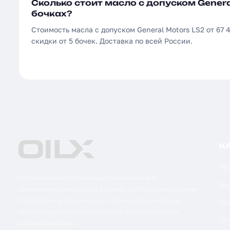
Сколько стоит масло с допуском Genera
бочках?
Стоимость масла с допуском General Motors LS2 от 67 4
скидки от 5 бочек. Доставка по всей России.
К
Мо
Поставка масел, смазочных материалов и
Ги
технических жидкостей в бочках по России и странам
СНГ. Оптом и в розницу от 1 бочки. Оригинальная
Тр
сертифицированная продукция от официальных
Тр
дистрибьюторов.