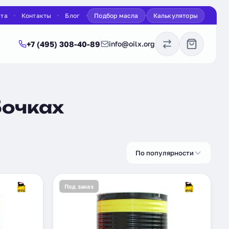
ата
Контакты
Блог
Подбор масла
Калькуляторы
+7 (495) 308-40-89
info@oilx.org
бочках
По популярности
Под заказ