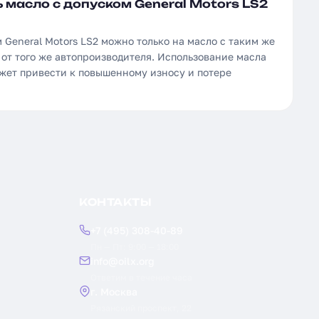
 масло с допуском General Motors LS2
 General Motors LS2 можно только на масло с таким же
от того же автопроизводителя. Использование масла
ожет привести к повышенному износу и потере
КОНТАКТЫ
+7 (495) 308-40-89
Пн — Пт: 9:00 — 18:00
info@oilx.org
Ответим в течение часа
г. Москва
Рязанский проспект, 22