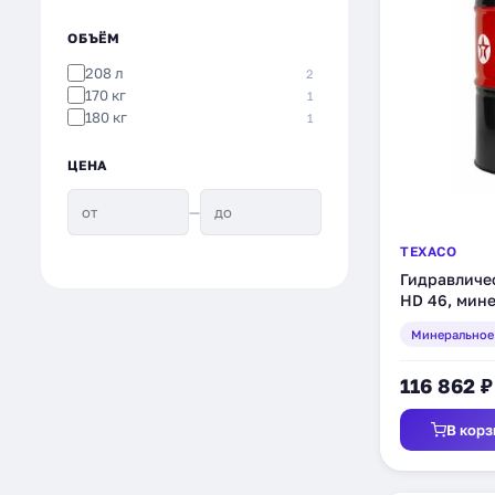
ОБЪЁМ
208 л
2
170 кг
1
180 кг
1
ЦЕНА
—
TEXACO
Гидравличе
HD 46, мине
(801658DEE
Минеральное
116 862 ₽
В корз