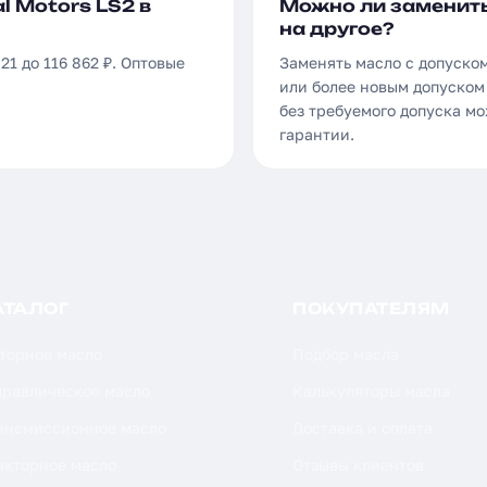
l Motors LS2 в
Можно ли заменить
на другое?
21 до 116 862 ₽. Оптовые
Заменять масло с допуском
или более новым допуском 
без требуемого допуска м
гарантии.
АТАЛОГ
ПОКУПАТЕЛЯМ
торное масло
Подбор масла
дравлическое масло
Калькуляторы масла
ансмиссионное масло
Доставка и оплата
акторное масло
Отзывы клиентов