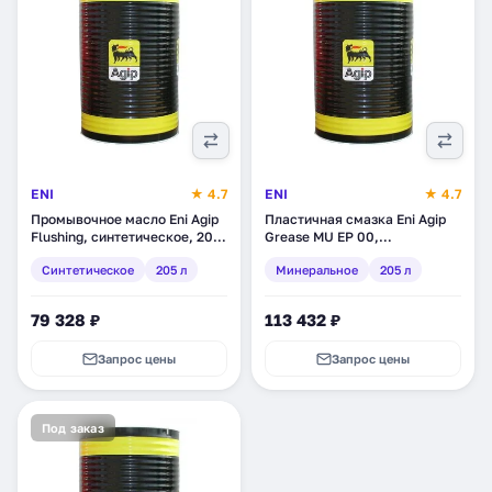
ENI
★ 4.7
ENI
★ 4.7
Промывочное масло Eni Agip
Пластичная смазка Eni Agip
Flushing, синтетическое, 205
Grease MU EP 00,
л (3231666)
минеральное, 205 л (464325)
Синтетическое
205 л
Минеральное
205 л
79 328 ₽
113 432 ₽
Запрос цены
Запрос цены
Под заказ